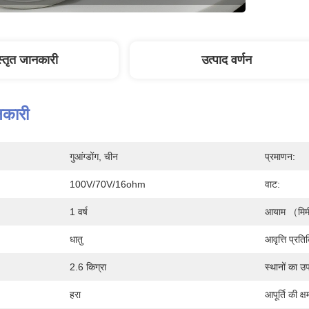
स्तृत जानकारी
उत्पाद वर्णन
नकारी
गुआंग्डोंग, चीन
प्रमाणन:
100V/70V/16ohm
वाट:
1 वर्ष
आयाम （मि
धातु
आवृत्ति प्रति
2.6 किग्रा
स्थानों का 
हरा
आपूर्ति की क्ष