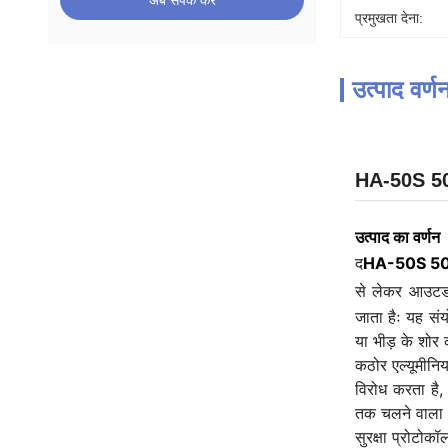
अब संपर्क करें
प्रमुखता देना:
उत्पाद वर्ण
HA-50S 50W 
उत्पाद का वर्णन
द
HA-50S 50W म
से लेकर आउटडो
जाता हैः यह सं
या भीड़ के शोर
कठोर एल्यूमीन
विरोध करता है, 
तक चलने वाला स
सुरक्षा प्रोटोक