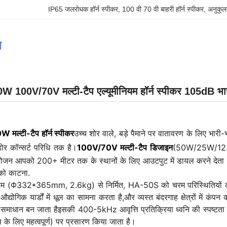
IP65 जलरोधक हॉर्न स्पीकर
, 
100 वी 70 वी बाहरी हॉर्न स्पीकर
, 
अनुकूल
न
100V/70V मल्टी-टैप एल्यूमीनियम हॉर्न स्पीकर 105dB भारी 
ल्टी-टैप हॉर्न स्पीकर
उच्च शोर वाले, बड़े पैमाने पर वातावरण के लिए भारी-भ
र कॉन्सर्ट परिधि तक है।
100V/70V मल्टी-टैप डिजाइन
(50W/25W/12.5
योजन आपको 200+ मीटर तक के स्थानों के लिए आउटपुट में डायल करने देता है,तत
 को काटना.
ियम (Φ332*365mm, 2.6kg) से निर्मित, HA-50S को चरम परिस्थितियों का स
औद्योगिक यार्डों में धूल का सामना करता है,और व्यस्त बंदरगाह क्षेत्रों में 
माधान बन जाता हैइसकी 400-5kHz आवृत्ति प्रतिक्रिया ध्वनि की स्पष्टता सु
ॉल के लिए महत्वपूर्ण) पर प्रसारण किया जाता है।