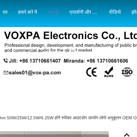
घर
हमारे बारे में
उत्पादों
प्रदर्शनी और बाजार मानचित्र
वीडियो
इवे
उत्पाद विवरण
6ohm 50W/25W/12.5W/6.25W हॉर्न स्पीकर आउटडोर उपयोग लोगो अनुकूलन OEM