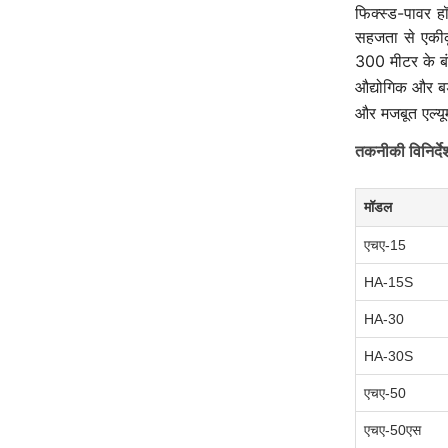
फिक्स्ड-पावर ह
सहजता से एकीकृत
300 मीटर के बंद
औद्योगिक और बड़
और मजबूत एल्यू
तकनीकी विनिर्दे
मॉडल
एचए-15
HA-15S
HA-30
HA-30S
एचए-50
एचए-50एस