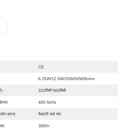
CE
6.25W/12.5W/25W/50W/8ohm
मी）:
332मिमी*365मिमी
क्रिया:
400-5kHz
उपयोग करना:
फैक्टरी चर्च गांव
मता:
3000+