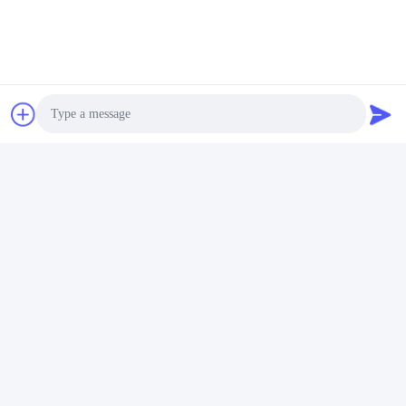
Photo
Video Call
Audio Call