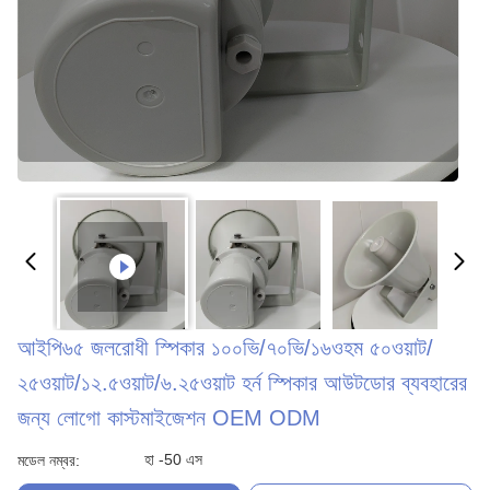
আইপি৬৫ জলরোধী স্পিকার ১০০ভি/৭০ভি/১৬ওহম ৫০ওয়াট/
২৫ওয়াট/১২.৫ওয়াট/৬.২৫ওয়াট হর্ন স্পিকার আউটডোর ব্যবহারের
জন্য লোগো কাস্টমাইজেশন OEM ODM
হা -50 এস
মডেল নম্বর: