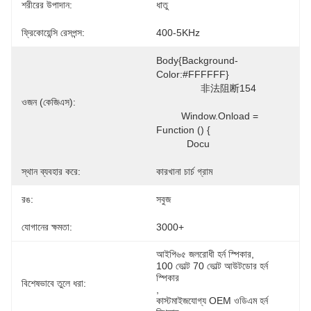
শরীরের উপাদান:
ধাতু
ফ্রিকোয়েন্সি রেসপন্স:
400-5KHz
Body{background-
Color:#FFFFFF} 

		非法阻断154

ওজন (কেজিএস):
         Window.onload = 
Function () { 

           Docu
স্থান ব্যবহার করে:
কারখানা চার্চ গ্রাম
রঙ:
সবুজ
যোগানের ক্ষমতা:
3000+
আইপি৬৫ জলরোধী হর্ন স্পিকার
, 
100 ভোল্ট 70 ভোল্ট আউটডোর হর্ন 
স্পিকার
বিশেষভাবে তুলে ধরা:
, 
কাস্টমাইজযোগ্য OEM ওডিএম হর্ন 