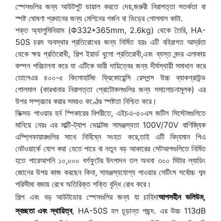
স্পেসগুলির জন্য আউটপুট ডায়াল করতে দেয়,জরুরী নিরাপত্তা সতর্কতা বা
স্পষ্ট ঘোষণা প্রদানের জন্য মেশিনের গর্জন বা ভিড়ের গোলমাল কাটা.
শক্ত অ্যালুমিনিয়াম (Φ332*365mm, 2.6kg) থেকে তৈরি, HA-
50S চরম অবস্থার প্রতিরোধের জন্য নির্মিত হয়ঃ এটি বহিরাগত আর্দ্রতা
থেকে ক্ষয় প্রতিরোধী, শিল্প ইয়ার্ড ধুলো প্রতিরোধী,এবং ব্যস্ত বন্দর এলাকায়
কম্পন পরিচালনা করে যা এটিকে ভারী দায়িত্বের জন্য দীর্ঘস্থায়ী সমাধান করে
তোলেএর ৪০০-৫ কিলোহার্টজ ফ্রিকোয়েন্সি রেসপন্স উচ্চ ব্যাকগ্রাউন্ড
গোলমাল (কারখানার নিরাপত্তা প্রোটোকলগুলির জন্য সমালোচনামূলক) এর
উপর সম্প্রচার করার সময়ও কণ্ঠের স্পষ্টতা নিশ্চিত করে।
ফিক্সড পাওয়ার হর্ন স্পিকারের বিপরীতে, এইচএ-৫০এস জটিল সিস্টেমগুলিতে
মানিয়ে নেয়ঃ এর মাল্টি-ট্যাপ ভোল্টেজ সামঞ্জস্যতা 100V/70V বাণিজ্যিক
এম্প্লিফায়ারগুলির সাথে নির্বিঘ্নে সংহত করে,তাই এটি বিদ্যমান পিএ
নেটওয়ার্কে যোগ করা যেতে পারে বা নতুন বড় আকারের সেটআপগুলিতে নির্মিত
হতে পারেআপনি ১০,০০০ বর্গফুটের উৎপাদন তল অথবা ৩০০ মিটার ল্যাডিং
জোনের উপর কাজ করছেন কিনা, সামঞ্জস্যযোগ্য পাওয়ার সেটিংস সর্বোচ্চ শব্দ
পরিসীমা বজায় রেখে অতিরিক্ত শক্তি বৃদ্ধি রোধ করে।
শিল্প এবং বড় আউটডোর স্পেসগুলির জন্য যা চাহিদা
আপসহীন ভলিউম,
স্বচ্ছতা এবং স্থায়িত্ব
, HA-50S হল চূড়ান্ত পছন্দ. এর উচ্চ 113dB