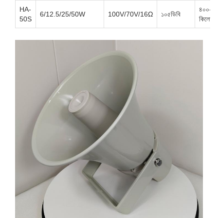
HA-
৪০০-৫
6/12.5/25/50W
100V/70V/16Ω
১০৫ডিবি
50S
কিলোহার্