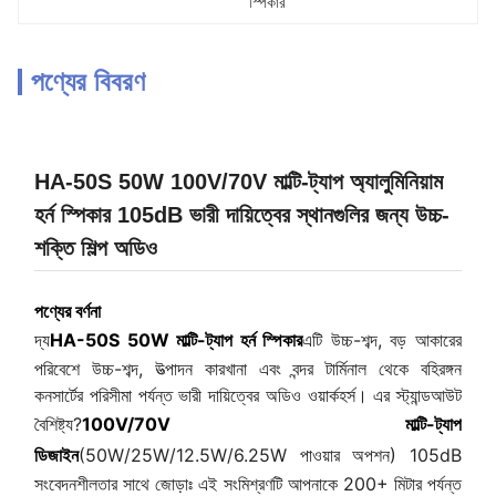
স্পিকার
পণ্যের বিবরণ
HA-50S 50W 100V/70V মাল্টি-ট্যাপ অ্যালুমিনিয়াম
হর্ন স্পিকার 105dB ভারী দায়িত্বের স্থানগুলির জন্য উচ্চ-
শক্তি শিল্প অডিও
পণ্যের বর্ণনা
দ্য
HA-50S 50W মাল্টি-ট্যাপ হর্ন স্পিকার
এটি উচ্চ-শব্দ, বড় আকারের
পরিবেশে উচ্চ-শব্দ, উত্পাদন কারখানা এবং বন্দর টার্মিনাল থেকে বহিরঙ্গন
কনসার্টের পরিসীমা পর্যন্ত ভারী দায়িত্বের অডিও ওয়ার্কহর্স। এর স্ট্যান্ডআউট
বৈশিষ্ট্য?
100V/70V মাল্টি-ট্যাপ
ডিজাইন
(50W/25W/12.5W/6.25W পাওয়ার অপশন) 105dB
সংবেদনশীলতার সাথে জোড়াঃ এই সংমিশ্রণটি আপনাকে 200+ মিটার পর্যন্ত