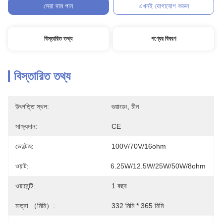
সেরা দাম পান
এখনই যোগাযোগ করুন
বিস্তারিত তথ্য
পণ্যের বিবরণ
বিস্তারিত তথ্য
উৎপত্তি স্থল:
গুয়াংডং, চীন
সাক্ষ্যদান:
CE
ভোল্টেজ:
100V/70V/16ohm
ওয়াট:
6.25W/12.5W/25W/50W/8ohm
ওয়ারেন্টি:
1 বছর
মাত্রা （মিমি）:
332 মিমি * 365 মিমি