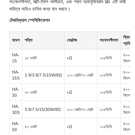
সংবেদনশীলতা, মাল্টি-ট্যাপ নমনীয়তা, এবং শক্ত অ্যালুমিনিয়াম বিল্ড এটি ভারী
দায়িত্ব অডিও চাহিদা জন্য যান করতে।
টেকনিক্যাল স্পেসিফিকেশন
ফ্রিকোয়ে
মডেল
শক্তি
ভোল্টেজ
সংবেদনশীলতা
প্রতিক্রি
HA-
৪০০-৫
১৫ ওয়াট
৮Ω
১০৫ডিবি
15
কিলোহার্
HA-
৪০০-৫
1.9/3.8/7.5/15W/8Ω
১০০ ভোল্ট/৭০ ভোল্ট
১০৫ডিবি
15S
কিলোহার্
HA-
৪০০-৫
৩০ ওয়াট
৮Ω
১০৫ডিবি
30
কিলোহার্
HA-
৪০০-৫
3.8/7.5/15/30W/8Ω
১০০ ভোল্ট/৭০ ভোল্ট
১০৫ডিবি
30S
কিলোহার্
HA-
৪০০-৫
৫০ ওয়াট
৮Ω
১০৫ডিবি
50
কিলোহার্