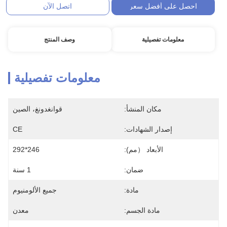
احصل على أفضل سعر
اتصل الآن
معلومات تفصيلية
وصف المنتج
معلومات تفصيلية
مكان المنشأ:
قوانغدونغ، الصين
إصدار الشهادات:
CE
الأبعاد （مم):
246*292
ضمان:
1 سنة
مادة:
جميع الألومنيوم
مادة الجسم:
معدن