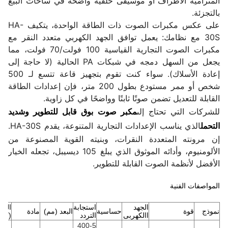
المترامية الأطراف أو موسيقى خلفية واضحة في ساحات البيع
بالتجزئة.
على عكس مكبرات الصوت ذات الطاقة الواحدة، يتكيف HA-
30S مع نظامك: يعمل توافق الجهد الكهربي متعدد النقر مع
مكبرات الصوت التجارية القياسية 100 فولت/70 فولت، مما
يجعل من السهل دمجه في شبكات PA الحالية (لا حاجة إلى
إعادة الأسلاك). سواء كنت تقوم بتجهيز قاعة تتسع لـ 500
شخص أو ممر مستودع بطول 200 متر، فإن إعدادات الطاقة
القابلة للتعديل تضمن صوتًا ثابتًا وواضحًا في كل زاوية.
للشركات التي تحتاج إلى
مكبر صوت بوق قابل للتطوير وشديد
التحمل
الذي يناسب الإعدادات التجارية المتنوعة، يقدم HA-30S.
إن مرونته المتعددة النقرات، وبنيته القوية المصنوعة من
الألومنيوم، وأدائه الموثوق الذي يبلغ 105 ديسيبل، تجعله الخيار
الأفضل لأنظمة الصوت القابلة للتطوير.
المواصفات الفنية
الجهد
استجابة
الوز
نموذج
قوة
حساسية
البعد (مم)
مادة
االكهربى
التردد
(كلغ
400-5