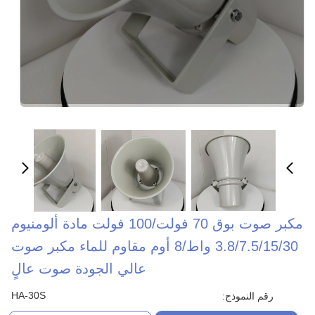
مكبر صوت بوق 70 فولت/100 فولت مادة ألومنيوم
3.8/7.5/15/30 واط/8 أوم مقاوم للماء مكبر صوت
عالي الجودة صوت عالٍ
HA-30S
رقم النموذج: