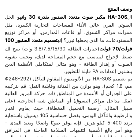
وصف المنتج
ال
HA-30S مكبر صوت متعدد الصنبور بقدرة 30 وات
هو الحل
الصوتي المرن عالي الأداء للمساحات التجارية الكبيرة، مثل
ممرات مراكز التسوق، أو قاعات المدارس، أو مراكز توزيع
المستودعات. ما الذي يجعلها تبرز؟ إنه
تصميم متعدد الصنبور 100
فولت/70 فولت
(خيارات الطاقة 3.8/7.5/15/30 وات) تتيح لك
ضبط الإخراج ليتناسب مع حجم المساحة لديك، وتجنب تشويه
الصوت أو إهدار الطاقة - وهو مثالي لمتكاملي الأنظمة الذين
ينشئون إعدادات PA قابلة للتطوير.
تم تصميم HA-30S من الألومنيوم المقاوم للتآكل (Φ246*292
مم، 1.8 كجم)، وهو يوازن بين المتانة وقابلية النقل: قم بتركيبه
على الجدران أو الأعمدة في المناطق ذات حركة المرور العالية
(مثل مداخل مراكز التسوق) أو المناطق شبه الخارجية (على
سبيل المثال، أرصفة التحميل المغطاة)، حيث يقاوم الغبار
والرطوبة والتآكل اليومي. بفضل حساسية 105 ديسيبل واستجابة
تردد 400-5 كيلو هرتز، فإنه يوفر صوتًا واضحًا وبعيد المدى -
وهو أمر بالغ الأهمية لتنبيهات السلامة العاجلة في المرافق