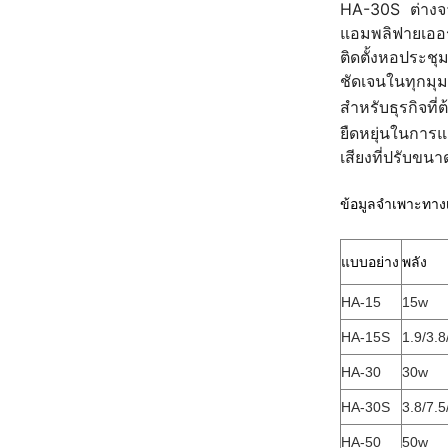
HA-30S ต่างจา
แอมพลิฟายเออร์
ติดตั้งหอประชุ
ชัดเจนในทุกมุม
สำหรับธุรกิจที
ยืดหยุ่นในการแ
เสียงที่ปรับขนา
ข้อมูลจำเพาะทาง
แบบอย่าง
พลัง
HA-15
15w
HA-15S
1.9/3.
HA-30
30w
HA-30S
3.8/7.
HA-50
50w