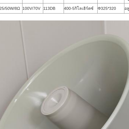
/25/50W/8Ω
100V/70V
113DB
400-5กิโลเฮิร์ตซ์
Φ325*320
อล