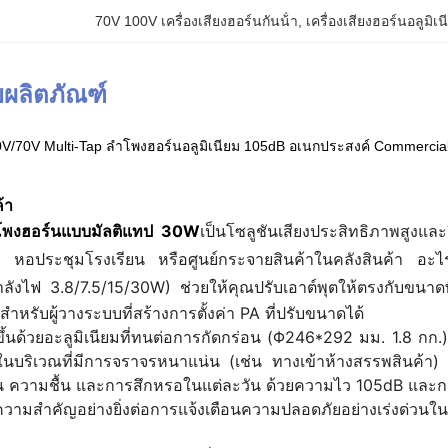
70V 100V เครื่องเสียงฮอร์นกันน้ํา
, 
เครื่องเสียงฮอร์นอลูมิเ
ผลิตภัณฑ์
/70V Multi-Tap ลำโพงฮอร์นอลูมิเนียม 105dB อเนกประสงค์ Commercial
้า
พงฮอร์นแบบมัลติแทป 30W
เป็นโซลูชันเสียงประสิทธิภาพสูงและ
า หอประชุมโรงเรียน หรือศูนย์กระจายสินค้าในคลังสินค้า อะ
ำลังไฟ 3.8/7.5/15/30W) ช่วยให้คุณปรับเอาต์พุตให้ตรงกับขนาดพื
ำหรับผู้วางระบบที่สร้างการตั้งค่า PA ที่ปรับขนาดได้
ึ้นด้วยอะลูมิเนียมที่ทนต่อการกัดกร่อน (Φ246*292 มม. 1.8 ก
นบริเวณที่มีการจราจรหนาแน่น (เช่น ทางเข้าห้างสรรพสินค้า) หรื
ุ่น ความชื้น และการสึกหรอในแต่ละวัน ด้วยความไว 105dB และก
ามสำคัญอย่างยิ่งต่อการแจ้งเตือนความปลอดภัยอย่างเร่งด่วนในโรงง