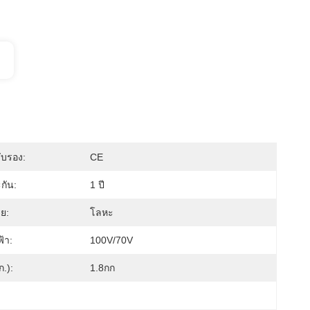
ับรอง:
CE
กัน:
1 ปี
าย:
โลหะ
้า:
100V/70V
ก.):
1.8กก