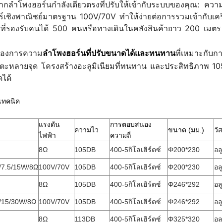
กลำโพงฮอร์นกำลังเดียวตรงที่ปรับให้เข้ากับระบบของคุณ: ควา
เชิงพาณิชย์มาตรฐาน 100V/70V ทำให้ง่ายต่อการรวมเข้ากับเครือข่
มที่รองรับคนได้ 500 คนหรือทางเดินในคลังสินค้ายาว 200 เมตร กา
่ต้องการความ
ลำโพงฮอร์นที่ปรับขนาดได้และทนทาน
ที่เหมาะกับ
ตะหลายจุด โครงสร้างอะลูมิเนียมที่ทนทาน และประสิทธิภาพ 105dB
ดได้
เทคนิค
แรงดัน
การตอบสนอง
ความไว
ขนาด (มม.)
วัส
ไฟฟ้า
ความถี่
8Ω
105DB
400-5กิโลเฮิร์ตซ์
Φ200*230
อล
8/7.5/15W/8Ω
100V/70V
105DB
400-5กิโลเฮิร์ตซ์
Φ200*230
อล
8Ω
105DB
400-5กิโลเฮิร์ตซ์
Φ246*292
อล
5/15/30W/8Ω
100V/70V
105DB
400-5กิโลเฮิร์ตซ์
Φ246*292
อล
8Ω
113DB
400-5กิโลเฮิร์ตซ์
Φ325*320
อล