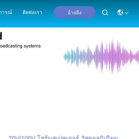
ุการณ์
ติดต่อเรา
อ้างอิง
ง
70V/100V โฮร์นสเปคเกอร์ วัสดุอลูมิเนียม