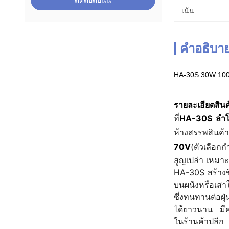
ติดต่อตอนนี้
เน้น:
คำอธิบาย
HA-30S 30W 100V
รายละเอียดสินค
ที่
HA-30S ลำโ
ห้างสรรพสินค้
70V
(ตัวเลือกก
สูญเปล่า เหมาะส
HA-30S สร้างข
บนผนังหรือเสาใ
ซึ่งทนทานต่อฝ
ได้ยาวนาน มีคว
ในร้านค้าปลีก