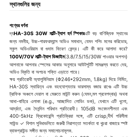
স্থানগুলির জন্য
পণ্যের বর্ণনা
দ্য
HA-30S 30W মাল্টি-ট্যাপ হর্ন স্পিকার
এটি বড় বাণিজ্যিক স্থানের
জন্য নমনীয়, উচ্চ-পারফরম্যান্স অডিও সমাধান, যেমন শপিং মলের করিডোর,
স্কুল অডিওরিয়াম বা গুদাম বিতরণ কেন্দ্র। এটি কী করে আলাদা করে?
100V/70V মাল্টি-ট্যাপ ডিজাইন
(3.8/7.5/15/30W পাওয়ার অপশন)
আপনাকে আপনার স্পেসের আকার অনুসারে আউটপুটটি সামঞ্জস্য করতে দেয়,
অডিও বিকৃতি বা অপচয় শক্তি এড়াতে পারে।
ক্ষয় প্রতিরোধী অ্যালুমিনিয়াম (Φ246*292mm, 1.8kg) দিয়ে নির্মিত,
HA-30S স্থায়িত্ব এবং বহনযোগ্যতার ভারসাম্য বজায় রাখেঃ এটি উচ্চ
ট্রাফিক অঞ্চলে দেয়াল বা মেরুতে মাউন্ট করুন (যেমন,মল প্রবেশদ্বার) অথবা
আধা-বাহিরে এলাকা (e.g., আচ্ছাদিত লোডিং ডক), যেখানে এটি ধুলো,
আর্দ্রতা, এবং দৈনন্দিন পরিধান প্রতিরোধী। 105dB সংবেদনশীলতা এবং
400-5kHz ফ্রিকোয়েন্সি প্রতিক্রিয়া সঙ্গে, এটি crisp,দীর্ঘ পরিসীমা
সাউন্ড ✓ বিশাল সুবিধাগুলিতে জরুরী নিরাপত্তা সতর্কতা বা খুচরা বাজারে স্পষ্ট
ব্যাকগ্রাউন্ড সঙ্গীত জন্য সমালোচনামূলক.