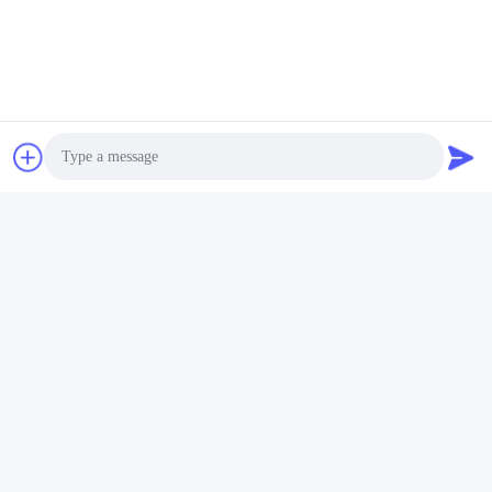
Photo
Video Call
Audio Call