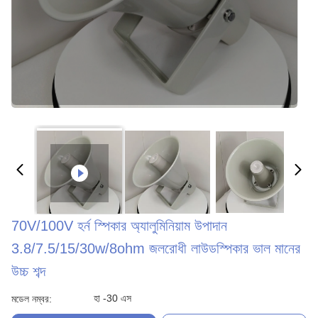
70V/100V হর্ন স্পিকার অ্যালুমিনিয়াম উপাদান
3.8/7.5/15/30w/8ohm জলরোধী লাউডস্পিকার ভাল মানের
উচ্চ শব্দ
হা -30 এস
মডেল নম্বর: