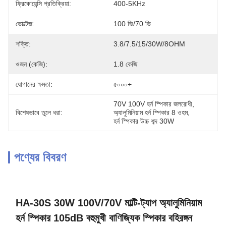
ফ্রিকোয়েন্সি প্রতিক্রিয়া:
400-5KHz
ভোল্টেজ:
100 ভি/70 ভি
শক্তি:
3.8/7.5/15/30W/8OHM
ওজন (কেজি):
1.8 কেজি
যোগানের ক্ষমতা:
৫০০০+
70V 100V হর্ন স্পিকার জলরোধী
, 
বিশেষভাবে তুলে ধরা:
অ্যালুমিনিয়াম হর্ন স্পিকার 8 ওহম
, 
হর্ন স্পিকার উচ্চ শব্দ 30W
পণ্যের বিবরণ
HA-30S 30W 100V/70V মাল্টি-ট্যাপ অ্যালুমিনিয়াম
হর্ন স্পিকার 105dB বহুমুখী বাণিজ্যিক স্পিকার বহিরঙ্গন