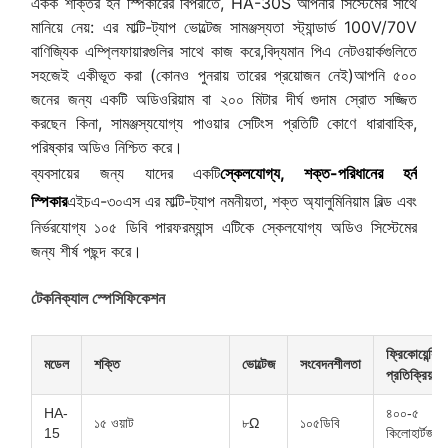
একক শক্তির হর্ন স্পিকারের বিপরীতে, HA-30S আপনার সিস্টেমের সাথে
মানিয়ে নেয়: এর মাল্টি-ট্যাপ ভোল্টেজ সামঞ্জস্যতা স্ট্যান্ডার্ড 100V/70V
বাণিজ্যিক এম্প্লিফায়ারগুলির সাথে কাজ করে,বিদ্যমান পিএ নেটওয়ার্কগুলিতে
সহজেই একীভূত করা (কোনও পুনরায় তারের প্রয়োজন নেই)আপনি ৫০০
জনের জন্য একটি অডিওরিয়াম বা ২০০ মিটার দীর্ঘ গুদাম স্রোত সজ্জিত
করছেন কিনা, সামঞ্জস্যযোগ্য পাওয়ার সেটিংস প্রতিটি কোণে ধারাবাহিক,
পরিষ্কার অডিও নিশ্চিত করে।
ব্যবসায়ের জন্য যাদের একটি
স্কেলযোগ্য, শক্ত-পরিধানের হর্ন
স্পিকার
এইচএ-৩০এস এর মাল্টি-ট্যাপ নমনীয়তা, শক্ত অ্যালুমিনিয়াম বিল্ড এবং
নির্ভরযোগ্য ১০৫ ডিবি পারফরম্যান্স এটিকে স্কেলযোগ্য অডিও সিস্টেমের
জন্য শীর্ষ পছন্দ করে।
টেকনিক্যাল স্পেসিফিকেশন
ফ্রিকোয়েন্সি
মডেল
শক্তি
ভোল্টেজ
সংবেদনশীলতা
প্রতিক্রিয়া
HA-
৪০০-৫
১৫ ওয়াট
৮Ω
১০৫ডিবি
15
কিলোহার্টজ