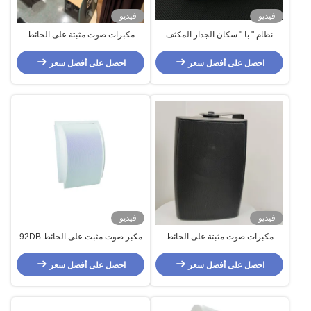
فيديو
فيديو
نظام " با " سكان الجدار المكثف
مكبرات صوت مثبتة على الحائط
المكثف الحريري الفردية 8 بوصات
داخلية من مادة ABS بقدرة 40 واط،
مكبر صوت عام 100 فولت، نطاق
احصل على أفضل سعر
احصل على أفضل سعر
تردد 90-20 كيلو هرتز
فيديو
فيديو
مكبرات صوت مثبتة على الحائط
مكبر صوت مثبت على الحائط 92DB
باللونين الأسود والأبيض بجهد 100
100V، مكبر صوت داخلي 5 بوصة، 6
فولت و 70 فولت للمسرح المنزلي
واط، مادة ABS، OEM ODM
احصل على أفضل سعر
احصل على أفضل سعر