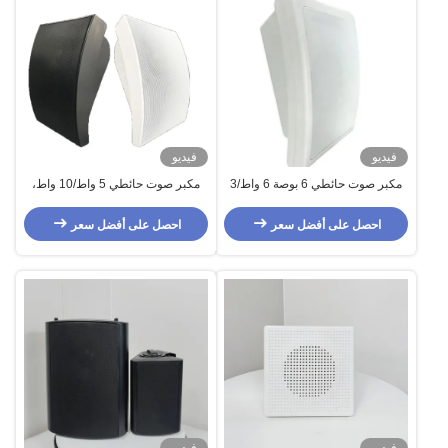
فيديو
فيديو
مكبر صوت حائطي 6 بوصة 6 واط/3
مكبر صوت حائطي 5 واط/10 واط،
واط 100 فولت بمخروط مزدوج من
مضخم صوت 4 بوصة، مكبر صوت 1
مادة ABS للفنادق والمطاعم مع
بوصة، مادة ABS، صوت جيد
احصل على أفضل سعر
احصل على أفضل سعر
إمكانية تخصيص الشعار
للتطبيقات التجارية