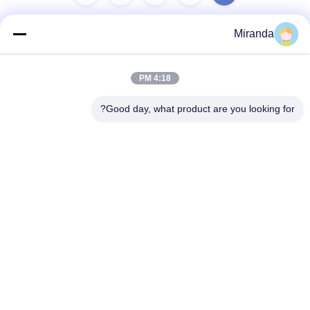
Miranda
اتصل سريعًا
4:18 PM
العنوان
Good day, what product are you looking for?
الطابق السادس والسابع، المبنى 5، حديقة هافو للابتكار التكنولوجي،
بلدة لونغتانغ، مدينة تشينغيوان، مقاطعة قوانغدونغ، الصين
تيل
86--13710661606
بريد إلكتروني
sales01@vox-pa.com