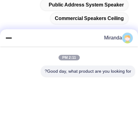
Public Address System Speaker
Commercial Speakers Ceiling
Miranda
تماس سریع
2:11 PM
آدرس
Good day, what product are you looking for?
طبقه 6 و 7، ساختمان 5، پارک صنعتی فناوری نوآوری هایفو،
شهرک لانگتانگ، شهر چینگیوان، استان گوانگدونگ، چین
تلفن
86--13710661606
نامه الکترونیکی
sales01@vox-pa.com