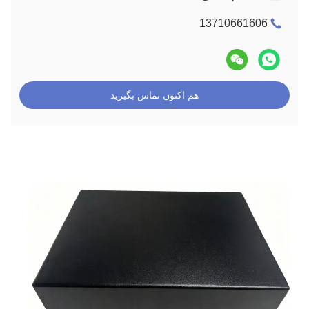
13710661606
هم اکنون تماس بگیرید