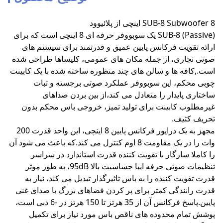
SUB-8 Subwoofer 8 اینچی از پلائیوود
SUB-8 (Passive) یک سوبووفر حرفه ای 8 اینچی است که برای
ارائه تقویت فرکانس پایین عمیق و قدرتمند برای سیستم های
صوتی تجاری، از جمله مکان های عمومی، کلیساها طراحی شده
است.,کافه ها و سالن های چند منظوره ساخته شده با یک کابینت
چوبی محکم، این سوبووفر عملکرد صوتی برجسته و ثبات
ساختاری پایدار را متعادل می کند،از بین بردن صداهای
غیرمطلوب کابینت برای تولید تمیز، خروجی باس محکم بدون
تحریف کثیف.
مجهز به یک درایور فرکانس پایین 8 اینچی، این واحد قدرت 200
وات را در یک مقاومت 8 اوم کنترل می کند.که باعث می شود آن
را کاملا سازگار با تقویت کننده قدرت استاندارد در سراسر
تنظیمات صوتی حرفه ایبا حساسیت بالا 95dB، به طور موثر
قدرت تقویت کننده را به باس تاثیرگذار تبدیل می کند، نیاز به
قدرت رانندگی کمتر برای پر کردن فضاهای بزرگ با صدای غنی
پایین.پاسخ فرکانس آن از 35 هرتز تا 150 هرتز در -6 دبی است،
پوشش تمام محدوده های ناقص باس مورد نیاز برای تکمیل