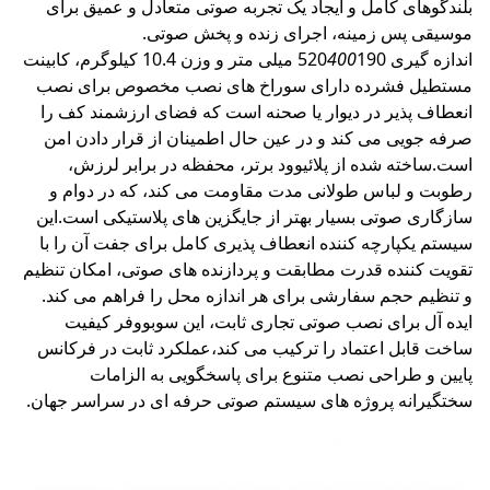
بلندگوهای کامل و ایجاد یک تجربه صوتی متعادل و عمیق برای
موسیقی پس زمینه، اجرای زنده و پخش صوتی.
اندازه گیری 520
400
190 میلی متر و وزن 10.4 کیلوگرم، کابینت
مستطیل فشرده دارای سوراخ های نصب مخصوص برای نصب
انعطاف پذیر در دیوار یا صحنه است که فضای ارزشمند کف را
صرفه جویی می کند و در عین حال اطمینان از قرار دادن امن
است.ساخته شده از پلائیوود برتر، محفظه در برابر لرزش،
رطوبت و لباس طولانی مدت مقاومت می کند، که در دوام و
سازگاری صوتی بسیار بهتر از جایگزین های پلاستیکی است.این
سیستم یکپارچه کننده انعطاف پذیری کامل برای جفت آن را با
تقویت کننده قدرت مطابقت و پردازنده های صوتی، امکان تنظیم
و تنظیم حجم سفارشی برای هر اندازه محل را فراهم می کند.
ایده آل برای نصب صوتی تجاری ثابت، این سوبووفر کیفیت
ساخت قابل اعتماد را ترکیب می کند،عملکرد ثابت در فرکانس
پایین و طراحی نصب متنوع برای پاسخگویی به الزامات
سختگیرانه پروژه های سیستم صوتی حرفه ای در سراسر جهان.