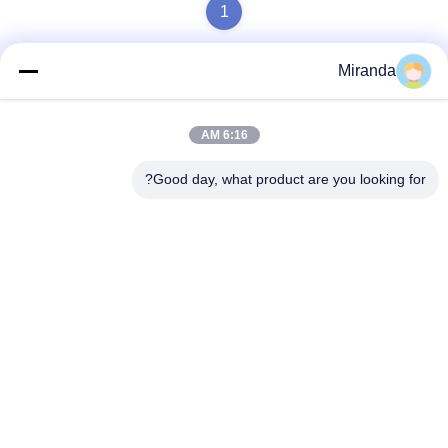
1
Miranda
تماس سریع
6:16 AM
آدرس
Good day, what product are you looking for?
طبقه 6 و 7، ساختمان 5، پارک صنعتی فناوری نوآوری هایفو،
شهرک لانگتانگ، شهر چینگیوان، استان گوانگدونگ، چین
تلفن
86--13710661606
نامه الکترونیکی
sales01@vox-pa.com