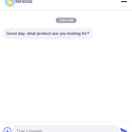
Miranda
Kontak Cepat
3:02 AM
Alamat
Good day, what product are you looking for?
Lantai 6 dan 7, Bangunan 5, Haifu Innovation Technology
Industry Park Kota Longtang, Kota Qingyuan, Provinsi
Guangdong, Cina
tel
86--13710661606
E-mail
sales01@vox-pa.com
Kebijakan Privasi
|
Sitemap
| Cina Kualitas Baik Pembicara
Plafon Pemasok. Hak cipta © 2025-2026 VOXPA Electronics