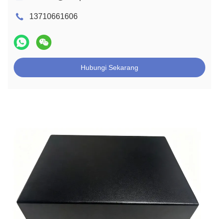
13710661606
Hubungi Sekarang