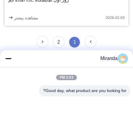
مشاهده بیشتر
2026-02-03
2
1
Miranda
تماس سریع
3:03 PM
Good day, what product are you looking for?
آدرس
طبقه 6 و 7، ساختمان 5، پارک صنعتی فناوری نوآوری هایفو،
شهرک لانگتانگ، شهر چینگیوان، استان گوانگدونگ، چین
تلفن
86--13710661606