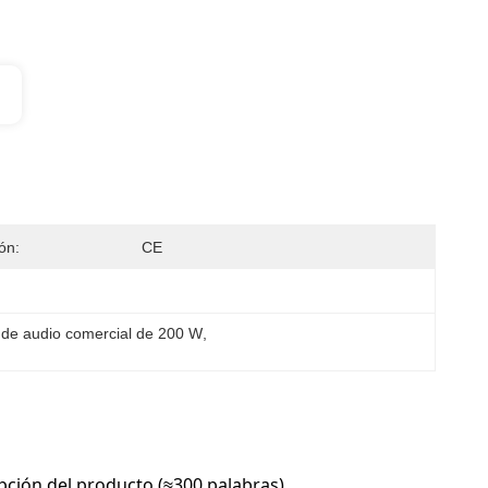
ión:
CE
de audio comercial de 200 W
, 
ción del producto (≈300 palabras)