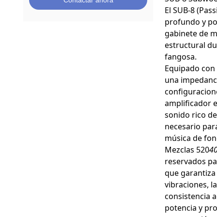
Contactar ahora
El SUB-8 (Pas
profundo y pot
gabinete de m
estructural du
fangosa.
Equipado con 
una impedanci
configuracione
amplificador 
sonido rico d
necesario par
música de fon
Mezclas 520
4
reservados par
que garantiza
vibraciones, l
consistencia a
potencia y pr