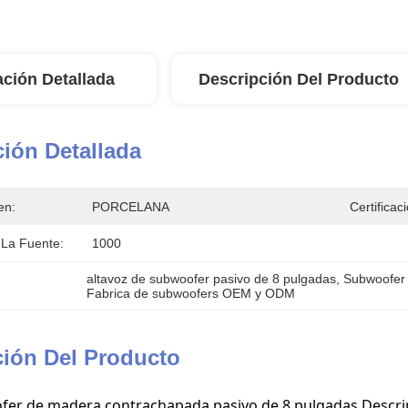
ación Detallada
Descripción Del Producto
ión Detallada
en:
PORCELANA
Certificac
La Fuente:
1000
altavoz de subwoofer pasivo de 8 pulgadas
, 
Subwoofer 
Fabrica de subwoofers OEM y ODM
ción Del Producto
er de madera contrachapada pasivo de 8 pulgadas Descrip