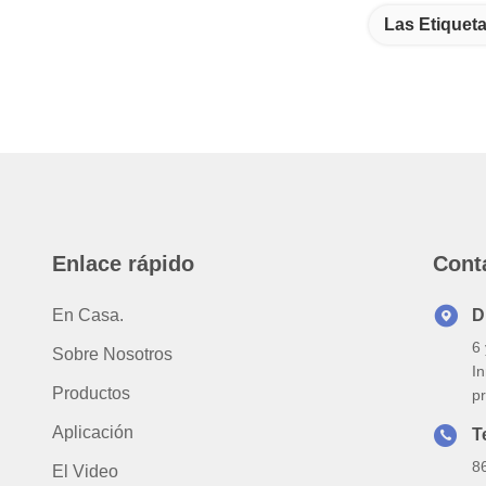
Las Etiqueta
Enlace rápido
Cont
En Casa.
D
6 
Sobre Nosotros
I
Productos
p
Aplicación
T
8
El Video