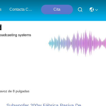
s
Contacta Con Nosotros
Cita
tavoz de 8 pulgadas
Subwoofer 200w Fábrica Pasiva De