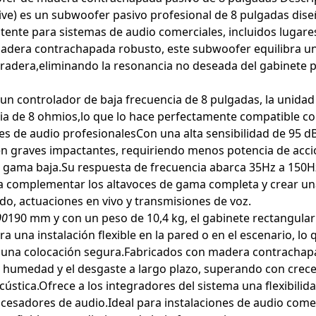
sive) es un subwoofer pasivo profesional de 8 pulgadas dis
ente para sistemas de audio comerciales, incluidos lugares
adera contrachapada robusto, este subwoofer equilibra un 
radera,eliminando la resonancia no deseada del gabinete pa
un controlador de baja frecuencia de 8 pulgadas, la unida
a de 8 ohmios,lo que lo hace perfectamente compatible co
s de audio profesionalesCon una alta sensibilidad de 95 dB
en graves impactantes, requiriendo menos potencia de acc
e gama baja.Su respuesta de frecuencia abarca 35Hz a 150Hz
a complementar los altavoces de gama completa y crear una
do, actuaciones en vivo y transmisiones de voz.
00
190 mm y con un peso de 10,4 kg, el gabinete rectangula
a una instalación flexible en la pared o en el escenario, lo
 una colocación segura.Fabricados con madera contrachapada
a humedad y el desgaste a largo plazo, superando con creces 
cústica.Ofrece a los integradores del sistema una flexibili
ocesadores de audio.Ideal para instalaciones de audio come