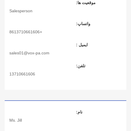
موقعیت ها:
Salesperson
واتساپ:
+8613710661606
ایمیل :
sales01@vox-pa.com
تلفن:
13710661606
نام:
Ms. Jill