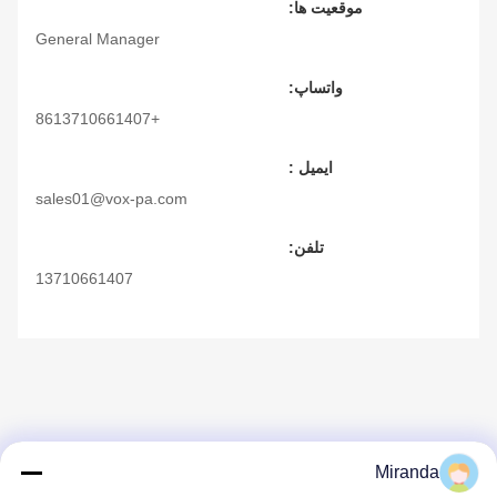
موقعیت ها:
General Manager
واتساپ:
+8613710661407
ایمیل :
sales01@vox-pa.com
تلفن:
13710661407
Miranda