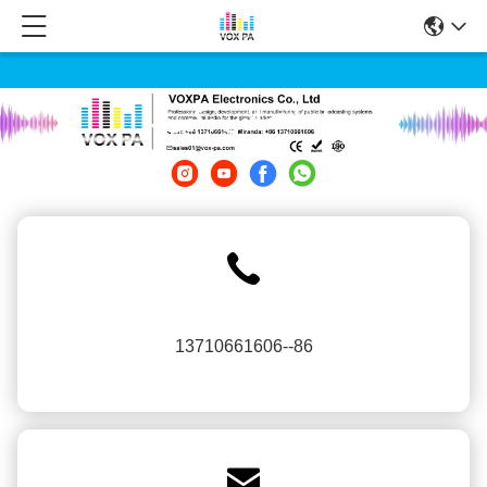
با ما تماس بگیرید
86--13710661606
