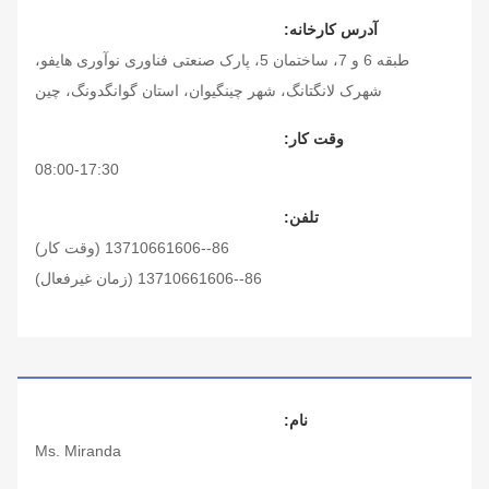
آدرس کارخانه:
طبقه 6 و 7، ساختمان 5، پارک صنعتی فناوری نوآوری هایفو،
شهرک لانگتانگ، شهر چینگیوان، استان گوانگدونگ، چین
وقت کار:
08:00-17:30
تلفن:
86--13710661606 (وقت کار)
86--13710661606 (زمان غیرفعال)
نام:
Ms. Miranda