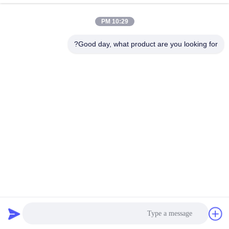
تماس سریع
10:29 PM
Good day, what product are you looking for?
آدرس
طبقه 6 و 7، ساختمان 5، پارک صنعتی فناوری نوآوری هایفو،
شهرک لانگتانگ، شهر چینگیوان، استان گوانگدونگ، چین
تلفن
86--13710661606
نامه الکترونیکی
sales01@vox-pa.com
حریم خصوصی
|
نقشه سایت
| چین کیفیت خوب بلندگو سقفی تامین
کننده. حق چاپ © 2025-2026 VOXPA Electronics Co.,Ltd تمام
حقوق محفوظ است