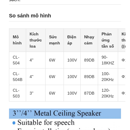
So sánh mô hình
Kích
Phản
Kíc
Mô
Sức
Điện
Nhạy
thước
ứng
thư
hình
mạnh
áp
cảm
loa
tần số
((m
CL-
90-
4"
6W
100V
89DB
Φ13
504
18KHZ
CL-
100-
4"
6W
100V
89DB
Φ13
504B
20KHz
CL-
120-
3"
6W
100V
87DB
Φ10
503
20KHz