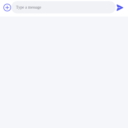
Photo
Thẻ:
Loa Trần Đồng Trục
Video Call
Loa Hệ Thống PA
Loa Gắn Trần
Audio Call
Liên lạc nhanh
Địa chỉ
Tầng 6 và 7, Tòa nhà 5, Khu công nghiệp công nghệ đổi
mới Haifu, Thị trấn Long Đường, Thành phố Thanh Viễn,