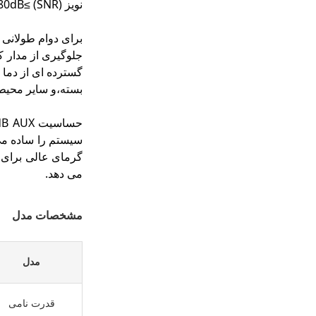
نویز (SNR) ≥80dB، تداخل پس زمینه به حداقل می رسد، بنابراین پیام های شما در محیط های شلوغ به وضوح قطع می شوند.
بسته،و سایر محیط 
سیستم را ساده می
می دهد.
مشخصات مدل
مدل
قدرت نامی