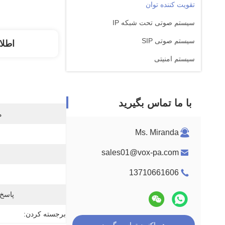
تقویت کننده توان
سیستم صوتی تحت شبکه IP
سیستم صوتی SIP
اطلا
سیستم امنیتی
با ما تماس بگیرید
م
Ms. Miranda
sales01@vox-pa.com
13710661606
پاسخ 
برجسته کردن: