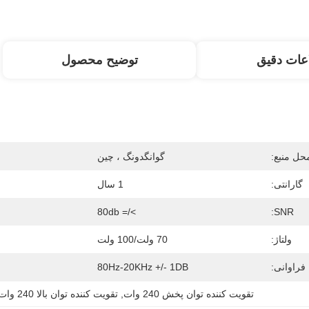
عات دقیق
توضیح محصول
حل منبع:
گوانگدونگ ، چین
گارانتی:
1 سال
>/= 80db
SNR:
ولتاژ:
70 ولت/100 ولت
فراوانی:
80Hz-20KHz +/- 1DB
تقویت کننده توان پخش 240 وات
, 
تقویت کننده توان بالا 240 وات