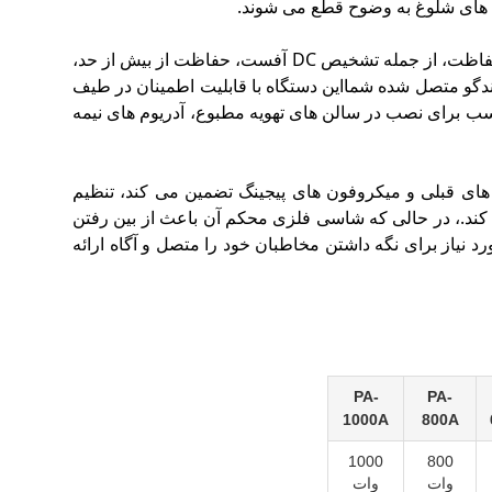
برای دوام طولانی مدت ساخته شده، PA-240A مجهز به یک مجموعه کامل از مدارهای حفاظت، از جمله تشخیص DC آفست، حفاظت از بیش از حد،
ه و زیرساخت های بلندگو متصل شده شمااین دستگاه با قابلیت اطمینان در طیف
سبی 20٪ تا 80٪ کار می کند، که آن را مناسب برای نصب در سالن های تهویه مطبوع، آدریوم های نیمه
ت کننده های قبلی و میکروفون های پیجینگ تضمین می کند، تنظیم
ند.، در حالی که شاسی فلزی محکم آن باعث از بین رفتن
 عملکرد ثابت و کیفیت صوتی مورد نیاز برای نگه داشتن مخاطبان خود را متصل و آگاه ارائه
PA-
PA-
1000A
800A
1000
800
وات
وات