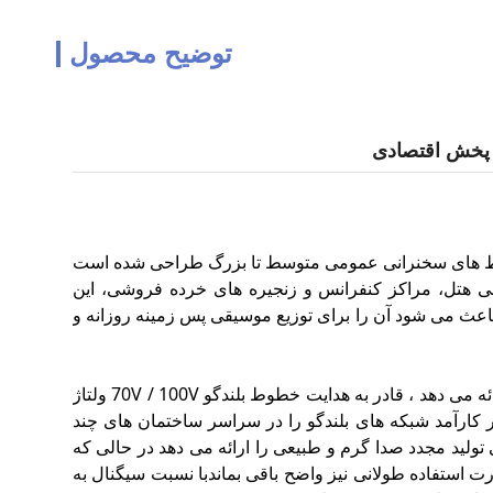
توضیح محصول
محیط های سخنرانی عمومی متوسط تا بزرگ طراحی شده است
لابی هتل، مراکز کنفرانس و زنجیره های خرده فروشی، این
کند،که باعث می شود آن را برای توزیع موسیقی پس زمینه روزانه و
با استفاده از یک ورودی ثابت AC220V / 50Hz ، PA-240A قدرت نامی ثابت 240W را ارائه می دهد ، قادر به هدایت خطوط بلندگو 70V / 100V ولتاژ
می دهد تا به طور کارآمد شبکه های بلندگو را در سراسر ساختمان های چند
 تجاری باز فراهم کند.پاسخ فرکانس آن 80 هرتز 20 کلو هرتز ± 1 دی بی تولید مجدد صدا گرم و طبیعی را ارائه می دهد در حالی که
و صدا حتی در صورت استفاده طولانی نیز واضح باقی بماندبا نسبت سیگنال به