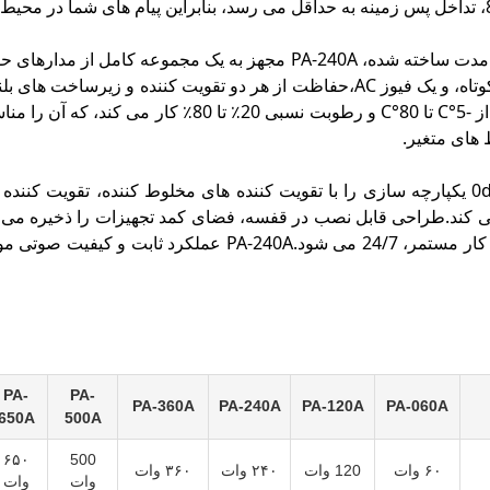
جلوگیری از مدار کوتاه، و یک فیوز AC،حفاظت از هر دو تقویت کنند
گسترده ای از دما از -5°C تا 80°C و رطوبت ن
های متغیر.
حساسیت 0dB AUX یکپارچه سازی را با تقویت کننده های مخلوط کننده، تقوی
 کند.طراحی قابل نصب در قفسه، فضای کمد تجهیزات را ذخیره می ک
گرمای عالی برای کار مستمر، 24/7 می شود.PA-240A
PA-
PA-
PA-360A
PA-240A
PA-120A
PA-060A
650A
500A
۶۵۰
500
۶۰ وات
120 وات
۲۴۰ وات
۳۶۰ وات
وات
وات