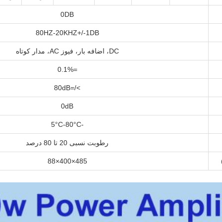
0DB
80HZ-20KHZ+/-1DB
DC، اضافه بار، فیوز AC، مدار کوتاه
=0.1%
>/=80dB
0dB
-5°C-80°C
رطوبت نسبی 20 تا 80 درصد
485×400×88