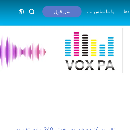
دها
با ما تماس بگیرید
نقل قول
تقویت کننده قدرت پخش 240 وات تقویت