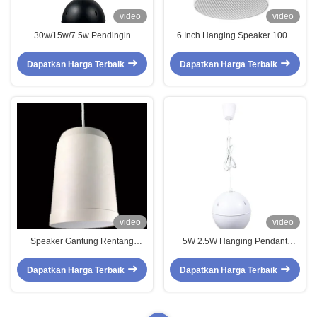
video
video
30w/15w/7.5w Pendingin
6 Inch Hanging Speaker 100V
Speaker 5 Inch ABS Pendant
IP55 Hanging Outdoor Speaker
Coaxial Speaker IP55 Waterproof
10W 20W
Dapatkan Harga Terbaik
Dapatkan Harga Terbaik
untuk lobi bandara
video
video
Speaker Gantung Rentang
5W 2.5W Hanging Pendant
Penuh IP55 5 Inci Speaker
Speaker 5 Inch ABS Ceiling
Gantung Komersial Jalur 2m
Pendant Speaker
Dapatkan Harga Terbaik
Dapatkan Harga Terbaik