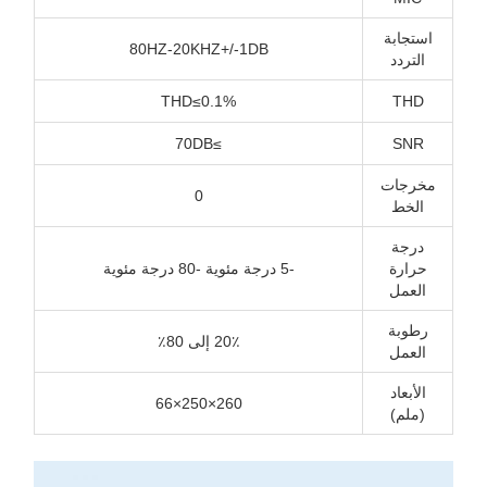
استجابة
80HZ-20KHZ+/-1DB
التردد
THD≤0.1%
THD
≥70DB
SNR
مخرجات
0
الخط
درجة
حرارة
-5 درجة مئوية -80 درجة مئوية
العمل
رطوبة
20٪ إلى 80٪
العمل
الأبعاد
260×250×66
(ملم)