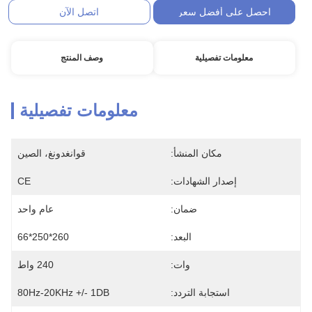
احصل على أفضل سعر
اتصل الآن
معلومات تفصيلية
وصف المنتج
معلومات تفصيلية
مكان المنشأ:
قوانغدونغ، الصين
إصدار الشهادات:
CE
ضمان:
عام واحد
البعد:
260*250*66
وات:
240 واط
استجابة التردد:
80Hz-20KHz +/- 1DB