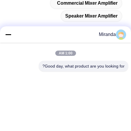
Commercial Mixer Amplifier
Speaker Mixer Amplifier
Miranda
اتصل سريعًا
1:00 AM
Good day, what product are you looking for?
العنوان
الطابق السادس والسابع، المبنى 5، حديقة هافو للابتكار التكنولوجي،
بلدة لونغتانغ، مدينة تشينغيوان، مقاطعة قوانغدونغ، الصين
تيل
86--13710661606
بريد إلكتروني
sales01@vox-pa.com