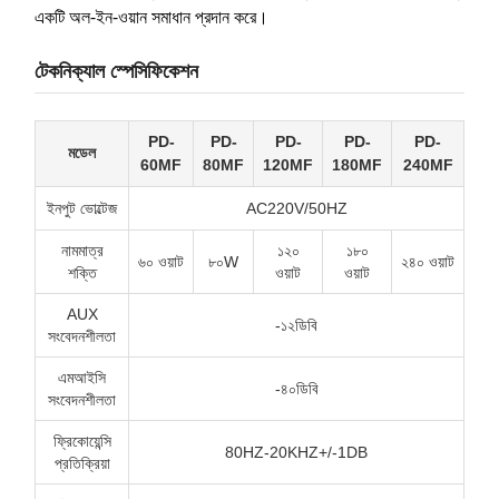
একটি অল-ইন-ওয়ান সমাধান প্রদান করে।
টেকনিক্যাল স্পেসিফিকেশন
PD-
PD-
PD-
PD-
PD-
মডেল
60MF
80MF
120MF
180MF
240MF
ইনপুট ভোল্টেজ
AC220V/50HZ
নামমাত্র
১২০
১৮০
৬০ ওয়াট
৮০W
২৪০ ওয়াট
শক্তি
ওয়াট
ওয়াট
AUX
-১২ডিবি
সংবেদনশীলতা
এমআইসি
-৪০ডিবি
সংবেদনশীলতা
ফ্রিকোয়েন্সি
80HZ-20KHZ+/-1DB
প্রতিক্রিয়া