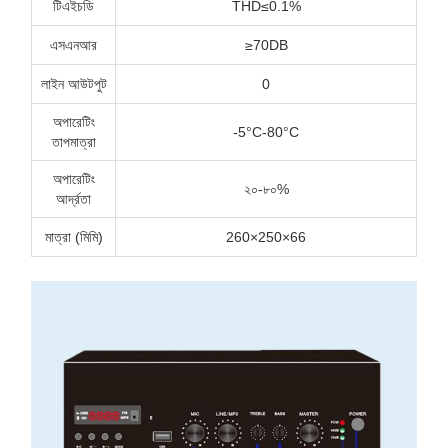
টিএইচডি
THD≤0.1%
এসএনআর
≥70DB
লাইন আউটপুট
0
অপারেটিং
-5°C-80°C
তাপমাত্রা
অপারেটিং
২০-৮০%
আর্দ্রতা
মাত্রা (মিমি)
260×250×66