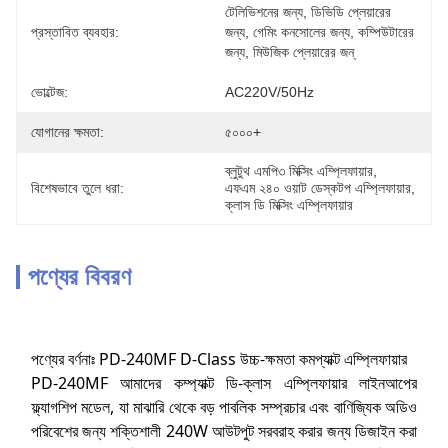
টেলিভিশনের জন্য, ডিভিডি প্লেয়ারের 
প্রস্তাবিত ব্যবহার:
জন্য, গেমিং কনসোলের জন্য, কম্পিউটারের 
জন্য, মিউজিক প্লেয়ারের জন্
ভোল্টেজ:
AC220V/50Hz
যোগানের ক্ষমতা:
৫০০০+
ব্লুটুথ এমপি৩ মিক্সিং এম্প্লিফায়ার
, 
বিশেষভাবে তুলে ধরা:
এফএম ২৪০ ওয়াট ডেস্কটপ এম্প্লিফায়ার
, 
ক্লাস ডি মিক্সিং এম্প্লিফায়ার
পণ্যের বিবরণ
পণ্যের বর্ণনাঃ PD-240MF D-Class উচ্চ-ক্ষমতা কমপ্যাক্ট এম্প্লিফায়ার
PD-240MF আমাদের কম্প্যাক্ট ডি-ক্লাস এম্প্লিফায়ার লাইনআপের
ফ্ল্যাগশিপ মডেল, যা মাঝারি থেকে বড় পাবলিক সম্প্রচার এবং বাণিজ্যিক অডিও
পরিবেশের জন্য শক্তিশালী 240W আউটপুট সরবরাহ করার জন্য ডিজাইন করা