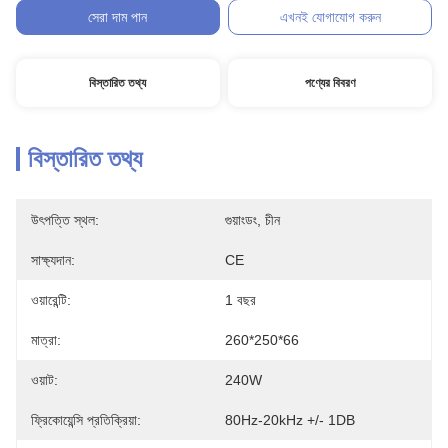
সেরা দাম পান
এখনই যোগাযোগ করুন
বিস্তারিত তথ্য
পণ্যের বিবরণ
বিস্তারিত তথ্য
উৎপত্তি স্থল:
গুয়াংডং, চীন
সাক্ষ্যদান:
CE
ওয়ারেন্টি:
1 বছর
মাত্রা:
260*250*66
ওয়াট:
240W
ফ্রিকোয়েন্সি প্রতিক্রিয়া:
80Hz-20kHz +/- 1DB