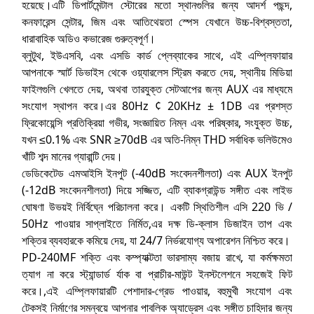
হয়েছে।এটি ডিপার্টমেন্টাল স্টোরের মতো স্থানগুলির জন্য আদর্শ পছন্দ,
কনফারেন্স সেন্টার, জিম এবং আতিথেয়তা স্পেস যেখানে উচ্চ-বিশ্বস্ততা,
ধারাবাহিক অডিও কভারেজ গুরুত্বপূর্ণ।
ব্লুটুথ, ইউএসবি, এবং এসডি কার্ড প্লেব্যাকের সাথে, এই এম্প্লিফায়ার
আপনাকে স্মার্ট ডিভাইস থেকে ওয়্যারলেস স্ট্রিম করতে দেয়, স্থানীয় মিডিয়া
ফাইলগুলি খেলতে দেয়, অথবা তারযুক্ত সেটআপের জন্য AUX এর মাধ্যমে
সংযোগ স্থাপন করে।এর 80Hz ¢ 20KHz ± 1DB এর প্রশস্ত
ফ্রিকোয়েন্সি প্রতিক্রিয়া গভীর, সংজ্ঞায়িত নিম্ন এবং পরিষ্কার, সংযুক্ত উচ্চ,
যখন ≤0.1% এবং SNR ≥70dB এর অতি-নিম্ন THD সর্বাধিক ভলিউমেও
খাঁটি শব্দ মানের গ্যারান্টি দেয়।
ডেডিকেটেড এমআইসি ইনপুট (-40dB সংবেদনশীলতা) এবং AUX ইনপুট
(-12dB সংবেদনশীলতা) দিয়ে সজ্জিত, এটি ব্যাকগ্রাউন্ড সঙ্গীত এবং লাইভ
ঘোষণা উভয়ই নির্বিঘ্নে পরিচালনা করে। একটি স্থিতিশীল এসি 220 ভি /
50Hz পাওয়ার সাপ্লাইতে নির্মিত,এর দক্ষ ডি-ক্লাস ডিজাইন তাপ এবং
শক্তির ব্যবহারকে কমিয়ে দেয়, যা 24/7 নির্ভরযোগ্য অপারেশন নিশ্চিত করে।
PD-240MF শক্তি এবং কম্প্যাক্টতা ভারসাম্য বজায় রাখে, যা কর্মক্ষমতা
ত্যাগ না করে স্ট্যান্ডার্ড র্যাক বা প্রাচীর-মাউন্ট ইনস্টলেশনে সহজেই ফিট
করে।,এই এম্প্লিফায়ারটি পেশাদার-গ্রেড পাওয়ার, বহুমুখী সংযোগ এবং
টেকসই নির্মাণের সমন্বয়ে আপনার পাবলিক অ্যাড্রেস এবং সঙ্গীত চাহিদার জন্য