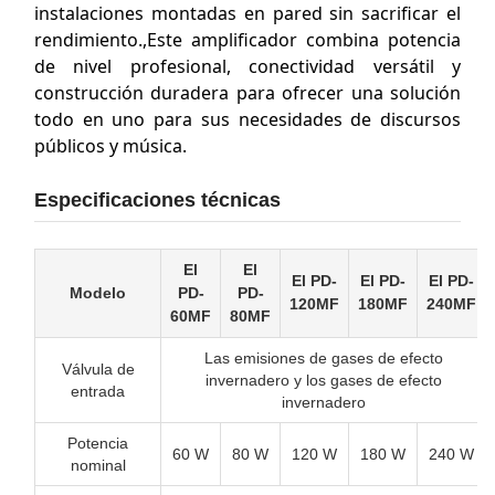
instalaciones montadas en pared sin sacrificar el
rendimiento.,Este amplificador combina potencia
de nivel profesional, conectividad versátil y
construcción duradera para ofrecer una solución
todo en uno para sus necesidades de discursos
públicos y música.
Especificaciones técnicas
El
El
El PD-
El PD-
El PD-
Modelo
PD-
PD-
120MF
180MF
240MF
60MF
80MF
Las emisiones de gases de efecto
Válvula de
invernadero y los gases de efecto
entrada
invernadero
Potencia
60 W
80 W
120 W
180 W
240 W
nominal