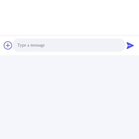
Photo
Video Call
Audio Call