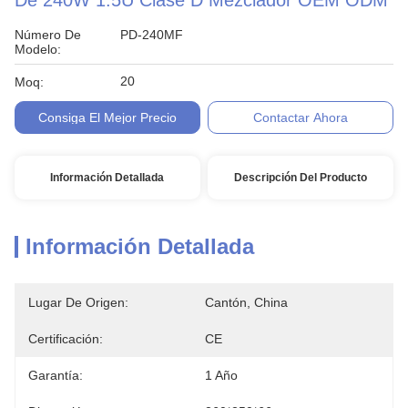
De 240W 1.5U Clase D Mezclador OEM ODM
Número De
PD-240MF
Modelo:
20
Moq:
Consiga El Mejor Precio
Contactar Ahora
Información Detallada
Descripción Del Producto
Información Detallada
Lugar De Origen:
Cantón, China
Certificación:
CE
Garantía:
1 Año