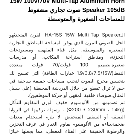
15W 100V/70V Multi-Tap Aluminum Horn
Speaker 105dB صوت تجاري مضغوط
للمساحات الصغيرة والمتوسطة
الـ
HA-15S 15W Multi-Tap Speaker القرن المتحدث
هو
الحل الصوتي المرن الذي يوفر المساحة للمناطق التجارية
الصغيرة والمتوسطة، مثل فناء المقهى، ومستودعات
التجزئة، ومناطق استراحة المكاتب، أو مدرسات
صغيرة.
تصميم 100 فولت/70 فولت متعددة
النقط
(1.9/3.8/7.5/15W خيارات الطاقة) التي تسمح لك
بتحسين مخرج الصوت لتجنب مساحات حميمة ساحقة في
حين لا تزال تقطع من خلال الدردشة المحيطة (على سبيل
المثال،ضوضاء خلفية المقهى أو حركة الموظفين).
تم تصميمها من الألومنيوم خفيف الوزن المقاوم للتآكل
(Φ200 * 230mm ، 1.4kg) ، وسهلة تركيبها في الزوايا
الضيقة أو السقف المنخفض. لا يلزم استخدام معدات
ضخمة.بناءه من الألومنيوم يقاوم الغبار في غرف التخزين
والرطوبة الخفيفة على الفناء المغطى، مما يجعلها خيارًا