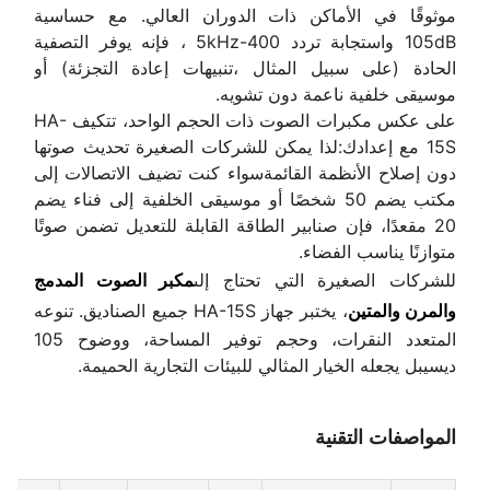
موثوقًا في الأماكن ذات الدوران العالي. مع حساسية
105dB واستجابة تردد 400-5kHz ، فإنه يوفر التصفية
الحادة (على سبيل المثال ،تنبيهات إعادة التجزئة) أو
موسيقى خلفية ناعمة دون تشويه.
على عكس مكبرات الصوت ذات الحجم الواحد، تتكيف HA-
15S مع إعدادك:لذا يمكن للشركات الصغيرة تحديث صوتها
دون إصلاح الأنظمة القائمةسواء كنت تضيف الاتصالات إلى
مكتب يضم 50 شخصًا أو موسيقى الخلفية إلى فناء يضم
20 مقعدًا، فإن صنابير الطاقة القابلة للتعديل تضمن صوتًا
متوازنًا يناسب الفضاء.
للشركات الصغيرة التي تحتاج إلى
مكبر الصوت المدمج
والمرن والمتين
، يختبر جهاز HA-15S جميع الصناديق. تنوعه
المتعدد النقرات، وحجم توفير المساحة، ووضوح 105
ديسيبل يجعله الخيار المثالي للبيئات التجارية الحميمة.
المواصفات التقنية