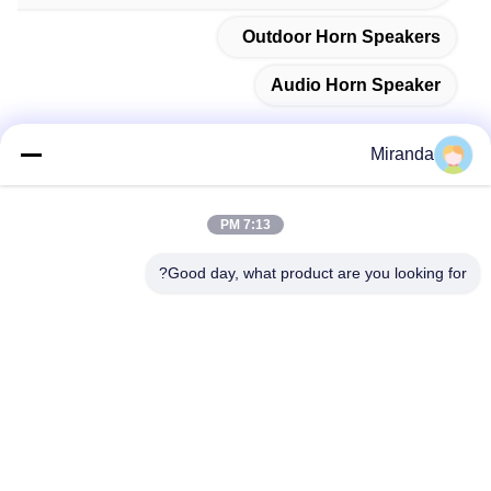
Outdoor Horn Speakers
Audio Horn Speaker
Miranda
اتصل سريعًا
7:13 PM
العنوان
Good day, what product are you looking for?
الطابق السادس والسابع، المبنى 5، حديقة هافو للابتكار التكنولوجي،
بلدة لونغتانغ، مدينة تشينغيوان، مقاطعة قوانغدونغ، الصين
تيل
86--13710661606
بريد إلكتروني
sales01@vox-pa.com