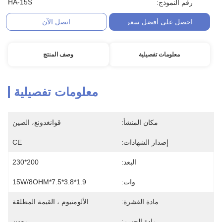
HA-15S
رقم النموذج:
احصل على أفضل سعر
اتصل الآن
معلومات تفصيلية
وصف المنتج
معلومات تفصيلية
مكان المنشأ:
قوانغدونغ، الصين
إصدار الشهادات:
CE
البعد:
200*230
وات:
1.9*3.8*7.5*15W/8OHM
مادة القشرة:
الألومنيوم ، القيمة المطلقة
مادة الجسم:
معدن