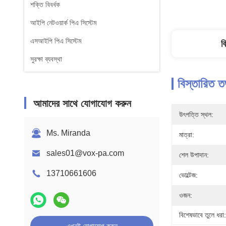
শক্তি বিবর্ধক
আইপি নেটওয়ার্ক পিএ সিস্টেম
এসআইপি পিএ সিস্টেম
ব
সুরক্ষা ব্যবস্থা
বিস্তারিত ত
আমাদের সাথে যোগাযোগ করুন
উৎপত্তি স্থল:
Ms. Miranda
মাত্রা:
sales01@vox-pa.com
শেল উপাদান:
13710661606
ভোল্টেজ:
ওজন:
বিশেষভাবে তুলে ধরা: