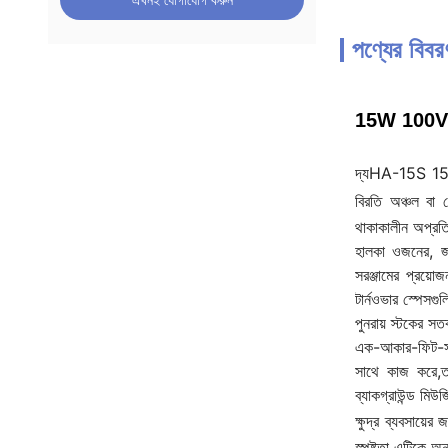
এখনই যোগাযোগ করুন
পণ্যের বিবর
15W 100V/70V 
দ্য
HA-15S 15W মা
বিরতি অঞ্চল বা ছ
থাকাকালীন অপ্রতির
হালকা ওজনের, জ
সরঞ্জামের প্রয়ো
টার্নওভার স্পেসগ
পুনরায় স্টকের সতর
এক-আকার-ফিট-সমস
সাথে কাজ করে,ত
ব্যাকগ্রাউন্ড মিউ
ক্ষুদ্র ব্যবসায়ের
স্পষ্টতা এটিকে অ