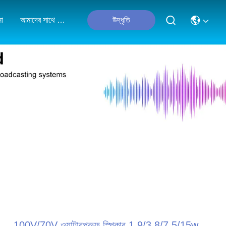
না
আমাদের সাথে যোগাযোগ করুন
উদ্ধৃতি
100V/70V ওয়াটারপ্রুফ স্পিকার 1.9/3.8/7.5/15w