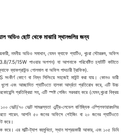
িয়াল অডিও ছোট থেকে মাঝারি স্থানগুলির জন্য
্রয়কারী, নমনীয় অডিও সমাধান, যেমন ক্যাফে প্যাটিও, খুচরা স্টোররুম, অফিস
3.8/7.5/15W পাওয়ার অপশন) যা আপনাকে পরিবেষ্টিত চ্যাটটি কাটাতে
ক্যাফে ব্যাকগ্রাউন্ড গোলমাল বা অফিস পাদচারী ট্রাফিক).
ংকীর্ণ কোণে বা নিম্ন সিলিংয়ে সহজেই মাউন্ট করা যায়। কোনও ভারী
মে ধুলো এবং আচ্ছাদিত প্যাটিওতে হালকা আর্দ্রতা প্রতিরোধ করে, এটি উচ্চ
্সি প্রতিক্রিয়া সহ, এটি স্পষ্ট পেজিং সরবরাহ করে (যেমন,খুচরা বিক্রয়
ল্ট/৭০ ভোল্ট সামঞ্জস্যতা এন্ট্রি-লেভেল বাণিজ্যিক এম্প্লিফায়ারগুলির
 করতে পারেন. আপনি ৫০ জনের অফিসে পেইজিং বা ২০ জনের প্যাটিওতে
 ফিট করে।
করে। এর মাল্টি-ট্যাপ বহুমুখিতা, স্থান সাশ্রয়কারী আকার, এবং ১০৫ ডিবি