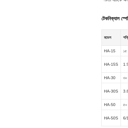
টেকনিক্যাল স্প
মডেল
শক্
HA-15
১৫ 
HA-15S
1.
HA-30
৩০ 
HA-30S
3.
HA-50
৫০ 
HA-50S
6/