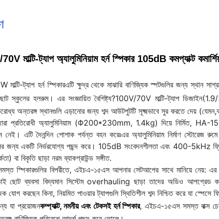
ণ
মাল্টি-ট্যাপ অ্যালুমিনিয়াম হর্ন স্পিকার 105dB কমপ্যাক্ট কমার্শ
ল্টি-ট্যাপ হর্ন স্পিকার
এটি ক্ষুদ্র থেকে মাঝারি বাণিজ্যিক স্পটগুলির জন্য স্থান সাশ
োট স্কুলের হলরুম। এর সংজ্ঞায়িত বৈশিষ্ট্য?
100V/70V মাল্টি-ট্যাপ ডিজাইন
(1.9/
োধ্য অন্তরঙ্গ স্থানগুলি এড়ানোর জন্য শব্দ আউটপুটটি সূক্ষ্মভাবে সুর করতে দেয় (যেমন,
ারা প্রতিরোধী অ্যালুমিনিয়াম (Φ200*230mm, 1.4kg) দিয়ে নির্মিত, HA-15S স
জন নেই। এটি দৈনন্দিন পোশাক পর্যন্ত বহন করেঃএর অ্যালুমিনিয়াম নির্মাণ স্টোরেজ রু
ুলির জন্য একটি নির্ভরযোগ্য পছন্দ করে। 105dB সংবেদনশীলতা এবং 400-5kHz ফ্রিকোয়েন
্কতা) বা বিকৃতি ছাড়া নরম ব্যাকগ্রাউন্ড সঙ্গীত.
্ত স্পিকারগুলির বিপরীতে, এইচএ-১৫এস আপনার সেটআপের সাথে মানিয়ে নেয়: এর ১০০ ভো
াই ছোট ব্যবসা বিদ্যমান সিস্টেম overhauling ছাড়া তাদের অডিও আপগ্রেড
জিক যোগ করছেন কিনা, নিয়মিত পাওয়ার ট্যাপগুলি স্থিতিশীল শব্দ নিশ্চিত করে যা স্পেসে
 জন্য যা প্রয়োজন
কম্প্যাক্ট, নমনীয় এবং টেকসই হর্ন স্পিকার
, এইচএ-১৫এস সমস্ত বাক্স চেক 
ন্তরঙ্গ বাণিজ্যিক পরিবেশে আদর্শ পছন্দ করে তোলে।