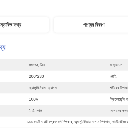
িস্তারিত তথ্য
পণ্যের বিবরণ
থ্য
গুয়াংডং, চীন
সাক্ষ্যদান:
200*230
ওয়াট:
অ্যালুমিনিয়াম, অ্যাবস
শরীরের উপাদা
100V
ফ্রিকোয়েন্সি প
1.4 কেজি
যোগানের ক্ষমত
১০০ ভোল্ট ওয়াটারপ্রুফ হর্ন স্পিকার
, 
অ্যালুমিনিয়াম বাগান স্পিকার
, 
কাস্টমাইজযোগ