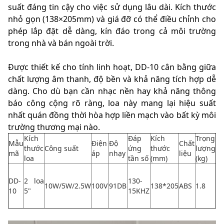
suất đáng tin cậy cho việc sử dụng lâu dài. Kích thước
nhỏ gọn (138×205mm) và giá đỡ có thể điều chỉnh cho
phép lắp đặt dễ dàng, kín đáo trong cả môi trường
trong nhà và bán ngoài trời.
Được thiết kế cho tính linh hoạt, DD-10 cân bằng giữa
chất lượng âm thanh, độ bền và khả năng tích hợp dễ
dàng. Cho dù bạn cần nhạc nền hay khả năng thông
báo công cộng rõ ràng, loa này mang lại hiệu suất
nhất quán đồng thời hòa hợp liền mạch vào bất kỳ môi
trường thương mại nào.
Kích
Đáp
Kích
Trọng
Mẫu
Điện
Độ
Chất
thước
Công suất
ứng
thước
lượng
mã
áp
nhạy
liệu
loa
tần số
(mm)
(kg)
DD-
2 loa
130-
10W/5W/2.5W
100V
91DB
138*205
ABS
1.8
10
5"
15KHZ