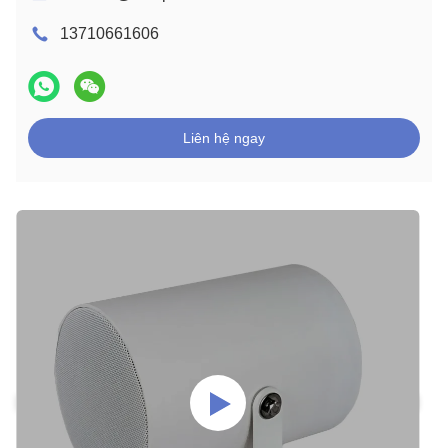
13710661606
Liên hệ ngay