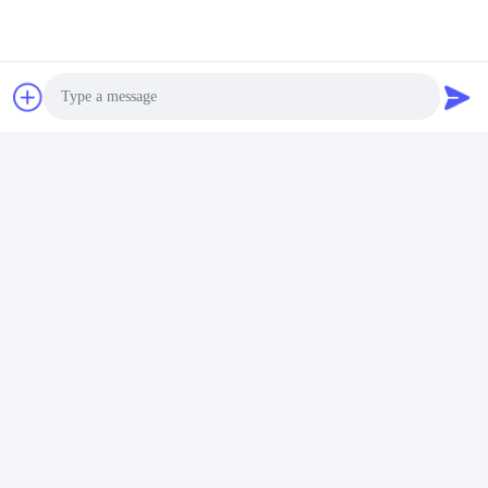
Photo
Video Call
Audio Call
Les Étiquettes:
Haut-Parleurs De Projection Extérieurs