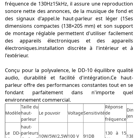
fréquence de 130Hz15kHz, il assure une reproduction
sonore nette des annonces, de la musique de fond et
des signaux d'appel.le haut-parleur est léger (1Ses
dimensions compactes (138×205 mm) et son support
de montage réglable permettent d'utiliser facilement
des appareils électroniques et des appareils
électroniques.installation discrète à l'intérieur et à
l'extérieur.
Conçu pour la polyvalence, le DD-10 équilibre qualité
audio, durabilité et facilité d'intégration.Ce haut-
parleur offre des performances constantes tout en se
fondant parfaitement dans n'importe quel
environnement commercial.
Taille du
Réponse
Dime
Modèle
haut-
Le pouvoir
Voltage
Sensitivité
de
(en 
parleur
fréquence
haut-
Le DD-
parleurs
130 à 15
10W/5W/2,5W
100 V
91DB
138*