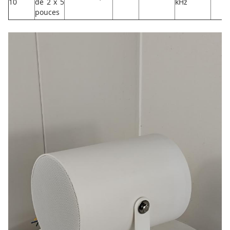
10
de 2 x 5
kHz
pouces