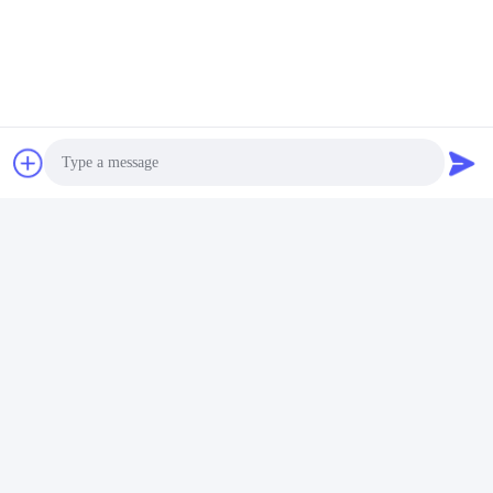
Photo
Video Call
Audio Call