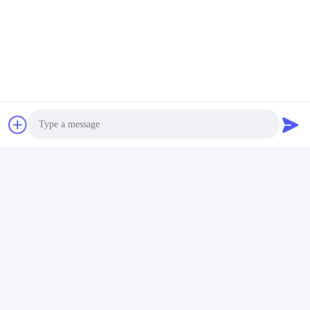
Photo
Video Call
Audio Call