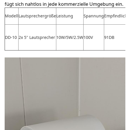
fügt sich nahtlos in jede kommerzielle Umgebung ein.
Modell
Lautsprechergröße
Leistung
Spannung
Empfindlichk
DD-10
2x 5" Lautsprecher
10W/5W/2.5W
100V
91DB