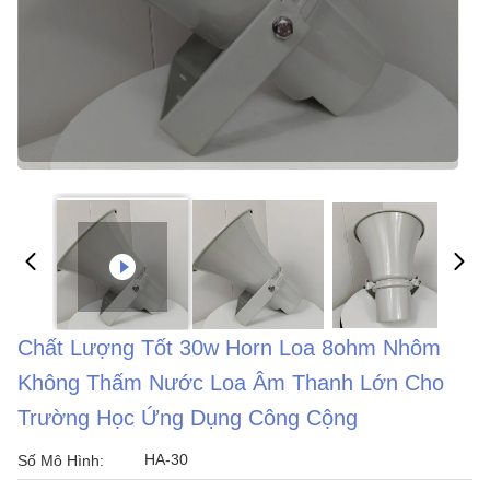
Chất Lượng Tốt 30w Horn Loa 8ohm Nhôm
Không Thấm Nước Loa Âm Thanh Lớn Cho
Trường Học Ứng Dụng Công Cộng
HA-30
Số Mô Hình: