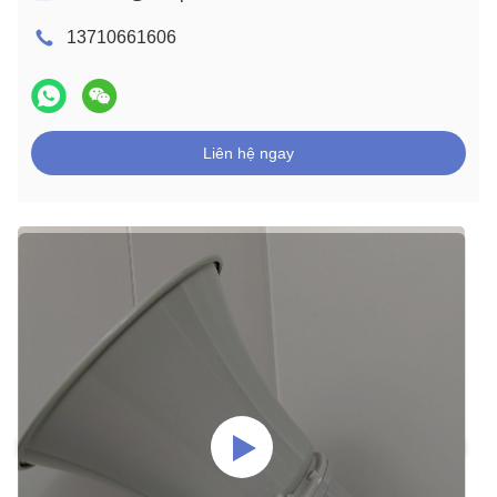
13710661606
Liên hệ ngay