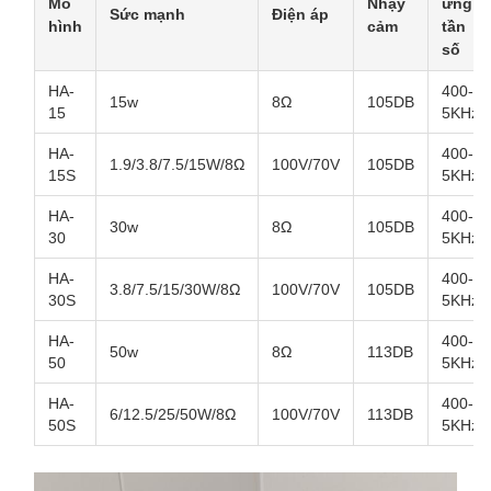
Mô
Nhạy
ứng
Sức mạnh
Điện áp
hình
cảm
tần
số
HA-
400-
15w
8Ω
105DB
15
5KHz
HA-
400-
1.9/3.8/7.5/15W/8Ω
100V/70V
105DB
15S
5KHz
HA-
400-
30w
8Ω
105DB
30
5KHz
HA-
400-
3.8/7.5/15/30W/8Ω
100V/70V
105DB
30S
5KHz
HA-
400-
50w
8Ω
113DB
50
5KHz
HA-
400-
6/12.5/25/50W/8Ω
100V/70V
113DB
50S
5KHz