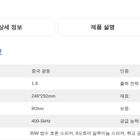
상세 정보
제품 설명
보
중국 광둥
인증:
1.8
출력 전력:
246*292mm
재료:
8Ohm
보증:
400-5kHz
공급 능력:
30W 방수 호른 스피커
, 
8오흐머 알루미늄 스피커
, 
학교 