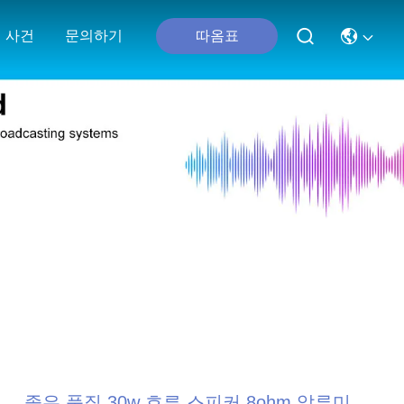
따옴표
사건
문의하기
좋은 품질 30w 호른 스피커 8ohm 알루미