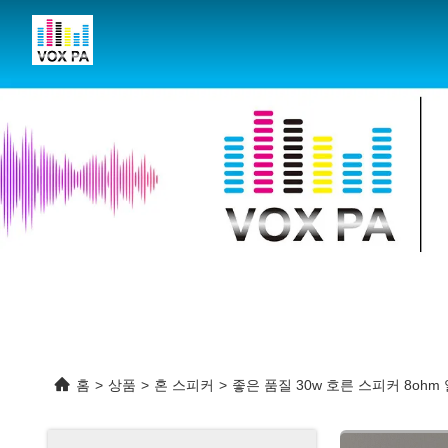
홈
>
상품
>
혼 스피커
>
좋은 품질 30w 호른 스피커 8oh