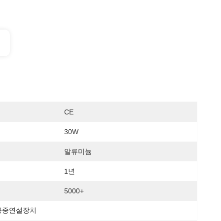
CE
30W
알류미늄
1년
5000+
공중연설장치