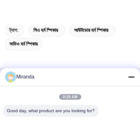
ট্যাগ:
পিএ হর্ন স্পিকার
আউটডোর হর্ন স্পিকার
অডিও হর্ন স্পিকার
Miranda
দ্রুত যোগাযোগ
8:28 AM
ঠিকানা
৬ ও ৭ তলা, ৫ নং বিল্ডিং, হাইফু ইনোভেশন টেকনোলজি ইন্ডাস্ট্রি পার্ক, লংটাং টাউন,
Good day, what product are you looking for?
কিংইউয়ান সিটি, গুয়াংডং প্রদেশ, চীন
টেল
86--13710661606