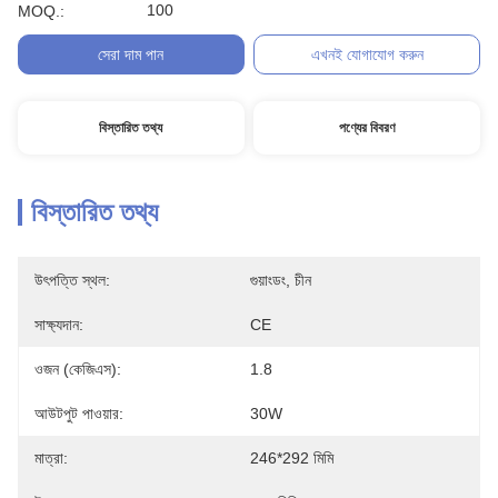
100
MOQ.:
সেরা দাম পান
এখনই যোগাযোগ করুন
বিস্তারিত তথ্য
পণ্যের বিবরণ
বিস্তারিত তথ্য
উৎপত্তি স্থল:
গুয়াংডং, চীন
সাক্ষ্যদান:
CE
ওজন (কেজিএস):
1.8
আউটপুট পাওয়ার:
30W
মাত্রা:
246*292 মিমি