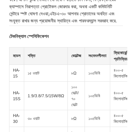
ক্যাম্পাসে নিরাপত্তা প্রোটোকল জোরদার করা, অথবা একটি কমিউনিটি
সেন্টারে স্পষ্ট ঘোষণা দেওয়া,এইচএ-৩০ আপনার শ্রোতাদের অবহিত এবং
সংযুক্ত রাখার জন্য প্রয়োজনীয় স্থায়িত্ব এবং পারফরম্যান্স সরবরাহ করে.
টেকনিক্যাল স্পেসিফিকেশন
ফ্রিকোয়েন্সি
মডেল
শক্তি
ভোল্টেজ
সংবেদনশীলতা
প্রতিক্রিয়া
HA-
৪০০-৫
১৫ ওয়াট
৮Ω
১০৫ডিবি
15
কিলোহার্টজ
১০০
HA-
ভোল্ট/
৪০০-৫
1.9/3.8/7.5/15W/8Ω
১০৫ডিবি
15S
৭০
কিলোহার্টজ
ভোল্ট
HA-
৪০০-৫
৩০ ওয়াট
৮Ω
১০৫ডিবি
30
কিলোহার্টজ