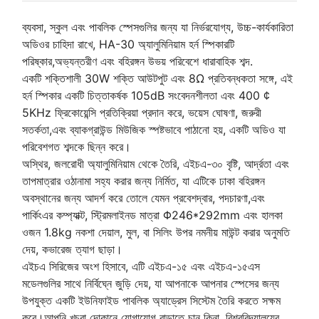
ব্যবসা, স্কুল এবং পাবলিক স্পেসগুলির জন্য যা নির্ভরযোগ্য, উচ্চ-কার্যকারিতা
অডিওর চাহিদা রাখে, HA-30 অ্যালুমিনিয়াম হর্ন স্পিকারটি
পরিষ্কার,অভ্যন্তরীণ এবং বহিরঙ্গন উভয় পরিবেশে ধারাবাহিক শব্দ.
একটি শক্তিশালী 30W শক্তি আউটপুট এবং 8Ω প্রতিবন্ধকতা সঙ্গে, এই
হর্ন স্পিকার একটি চিত্তাকর্ষক 105dB সংবেদনশীলতা এবং 400 ¢
5KHz ফ্রিকোয়েন্সি প্রতিক্রিয়া প্রদান করে, ভয়েস ঘোষণা, জরুরী
সতর্কতা,এবং ব্যাকগ্রাউন্ড মিউজিক স্পষ্টভাবে পাঠানো হয়, একটি অডিও যা
পরিবেশগত শব্দকে ছিন্ন করে।
অস্থির, জলরোধী অ্যালুমিনিয়াম থেকে তৈরি, এইচএ-৩০ বৃষ্টি, আর্দ্রতা এবং
তাপমাত্রার ওঠানামা সহ্য করার জন্য নির্মিত, যা এটিকে ঢাকা বহিরঙ্গন
অবস্থানের জন্য আদর্শ করে তোলে যেমন প্রবেশদ্বার, পদচারণা,এবং
পার্কিংএর কম্প্যাক্ট, স্ট্রিমলাইনড মাত্রা Φ246*292mm এবং হালকা
ওজন 1.8kg নকশা দেয়াল, মুল, বা সিলিং উপর নমনীয় মাউন্ট করার অনুমতি
দেয়, কভারেজ ত্যাগ ছাড়া।
এইচএ সিরিজের অংশ হিসাবে, এটি এইচএ-১৫ এবং এইচএ-১৫এস
মডেলগুলির সাথে নির্বিঘ্নে জুড়ি দেয়, যা আপনাকে আপনার স্পেসের জন্য
উপযুক্ত একটি ইউনিফাইড পাবলিক অ্যাড্রেস সিস্টেম তৈরি করতে সক্ষম
করে।আপনি খুচরা দোকানে যোগাযোগ বাড়াতে চান কিনা, বিশ্ববিদ্যালয়ের