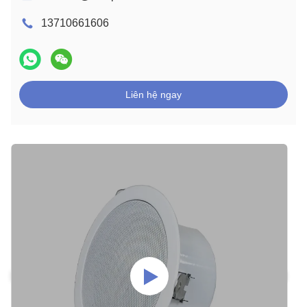
13710661606
Liên hệ ngay