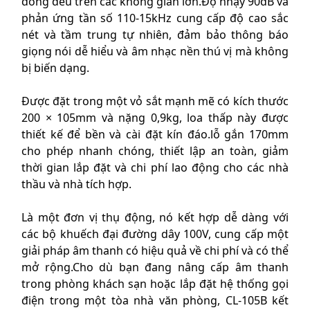
đồng đều trên các không gian lớn.Độ nhạy 90dB và
phản ứng tần số 110-15kHz cung cấp độ cao sắc
nét và tầm trung tự nhiên, đảm bảo thông báo
giọng nói dễ hiểu và âm nhạc nền thú vị mà không
bị biến dạng.
Được đặt trong một vỏ sắt mạnh mẽ có kích thước
200 × 105mm và nặng 0,9kg, loa thấp này được
thiết kế để bền và cài đặt kín đáo.lỗ gắn 170mm
cho phép nhanh chóng, thiết lập an toàn, giảm
thời gian lắp đặt và chi phí lao động cho các nhà
thầu và nhà tích hợp.
Là một đơn vị thụ động, nó kết hợp dễ dàng với
các bộ khuếch đại đường dây 100V, cung cấp một
giải pháp âm thanh có hiệu quả về chi phí và có thể
mở rộng.Cho dù bạn đang nâng cấp âm thanh
trong phòng khách sạn hoặc lắp đặt hệ thống gọi
điện trong một tòa nhà văn phòng, CL-105B kết