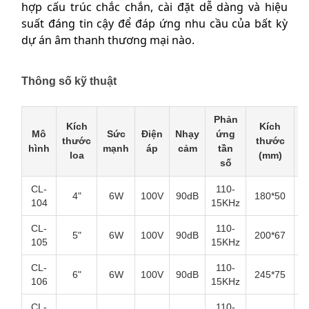
hợp cấu trúc chắc chắn, cài đặt dễ dàng và hiệu
suất đáng tin cậy để đáp ứng nhu cầu của bất kỳ
dự án âm thanh thương mại nào.
Thông số kỹ thuật
Phản
Kích
Kích
Mô
Sức
Điện
Nhạy
ứng
V
thước
thước
hình
mạnh
áp
cảm
tần
li
loa
(mm)
số
CL-
110-
4"
6W
100V
90dB
180*50
S
104
15KHz
CL-
110-
5"
6W
100V
90dB
200*67
S
105
15KHz
CL-
110-
6"
6W
100V
90dB
245*75
S
106
15KHz
CL-
110-