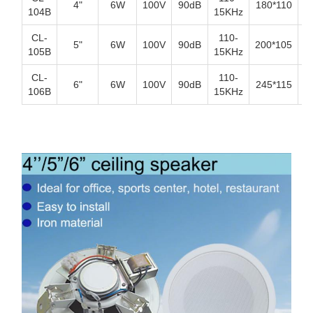
4"
6W
100V
90dB
180*110
S
104B
15KHz
CL-
110-
5"
6W
100V
90dB
200*105
S
105B
15KHz
CL-
110-
6"
6W
100V
90dB
245*115
S
106B
15KHz