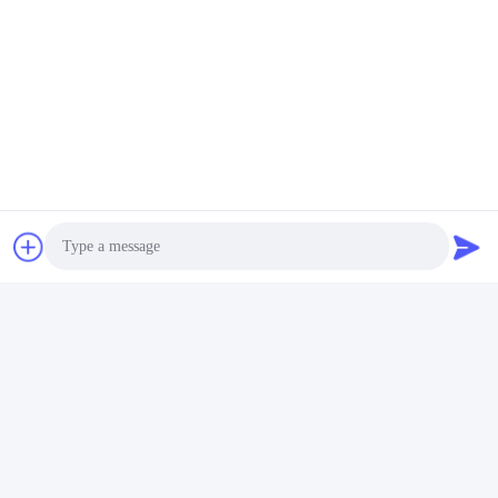
Photo
Video Call
Audio Call