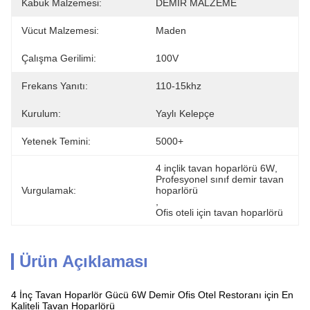
Kabuk Malzemesi:
DEMİR MALZEME
Vücut Malzemesi:
Maden
Çalışma Gerilimi:
100V
Frekans Yanıtı:
110-15khz
Kurulum:
Yaylı Kelepçe
Yetenek Temini:
5000+
4 inçlik tavan hoparlörü 6W
, 
Profesyonel sınıf demir tavan 
Vurgulamak:
hoparlörü
, 
Ofis oteli için tavan hoparlörü
Ürün Açıklaması
4 İnç Tavan Hoparlör Gücü 6W Demir Ofis Otel Restoranı için En
Kaliteli Tavan Hoparlörü