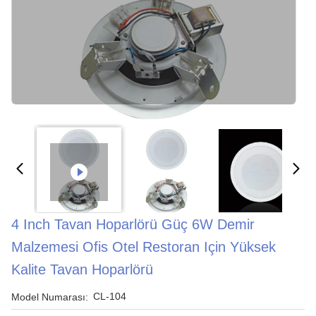
4 Inch Tavan Hoparlörü Güç 6W Demir
Malzemesi Ofis Otel Restoran Için Yüksek
Kalite Tavan Hoparlörü
CL-104
Model Numarası: