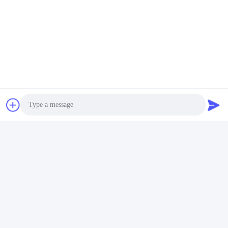
Photo
Video Call
Audio Call