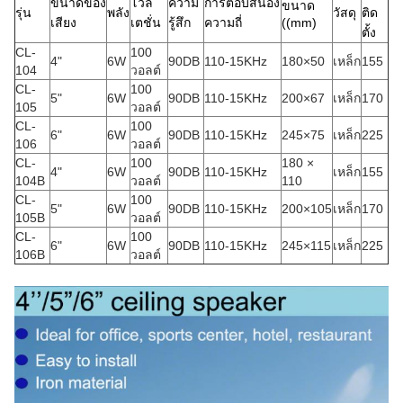
ขนาดของ
โวล
ความ
การตอบสนอง
ขนาด
รุ่น
พลัง
วัสดุ
ติด
เสียง
เตชั่น
รู้สึก
ความถี่
((mm)
ตั้ง
CL-
100
4"
6W
90DB
110-15KHz
180×50
เหล็ก
155
104
วอลต์
CL-
100
5"
6W
90DB
110-15KHz
200×67
เหล็ก
170
105
วอลต์
CL-
100
6"
6W
90DB
110-15KHz
245×75
เหล็ก
225
106
วอลต์
CL-
100
180 ×
4"
6W
90DB
110-15KHz
เหล็ก
155
104B
วอลต์
110
CL-
100
5"
6W
90DB
110-15KHz
200×105
เหล็ก
170
105B
วอลต์
CL-
100
6"
6W
90DB
110-15KHz
245×115
เหล็ก
225
106B
วอลต์