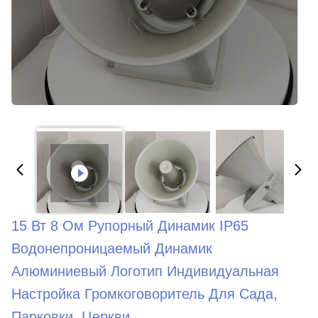
15 Вт 8 Ом Рупорный Динамик IP65
Водонепроницаемый Динамик
Алюминиевый Логотип Индивидуальная
Настройка Громкоговоритель Для Сада,
Парковки, Церкви