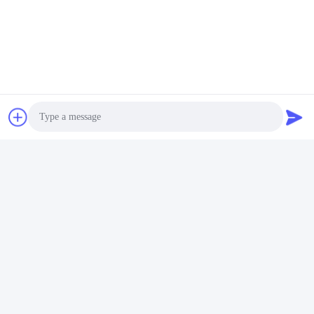
Photo
Video Call
Audio Call