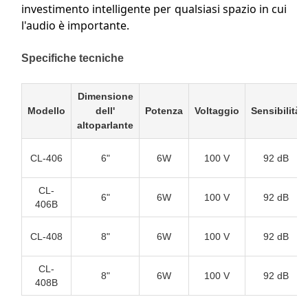
investimento intelligente per qualsiasi spazio in cui
l'audio è importante.
Specifiche tecniche
Dimensione
Modello
dell'
Potenza
Voltaggio
Sensibilità
altoparlante
CL-406
6"
6W
100 V
92 dB
CL-
6"
6W
100 V
92 dB
406B
CL-408
8"
6W
100 V
92 dB
CL-
8"
6W
100 V
92 dB
408B