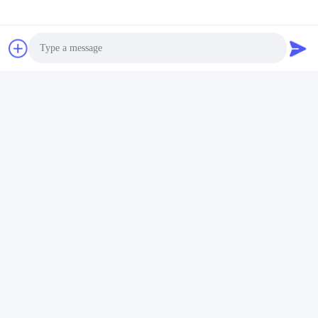
Photo
Video Call
Audio Call