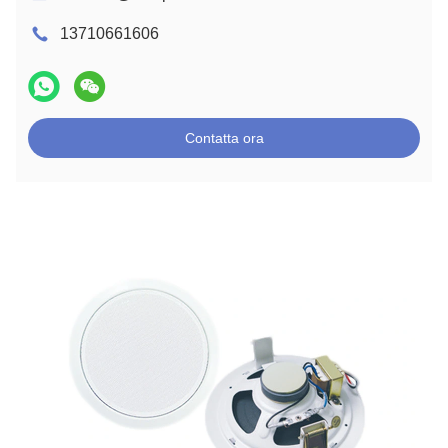
13710661606
Contatta ora