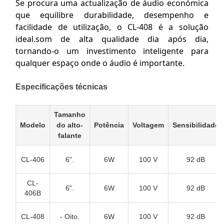
Se procura uma actualização de áudio económica
que equilibre durabilidade, desempenho e
facilidade de utilização, o CL-408 é a solução
ideal.som de alta qualidade dia após dia,
tornando-o um investimento inteligente para
qualquer espaço onde o áudio é importante.
Especificações técnicas
Tamanho
Modelo
do alto-
Potência
Voltagem
Sensibilidade
falante
CL-406
6".
6W
100 V
92 dB
CL-
6".
6W
100 V
92 dB
406B
CL-408
- Oito.
6W
100 V
92 dB