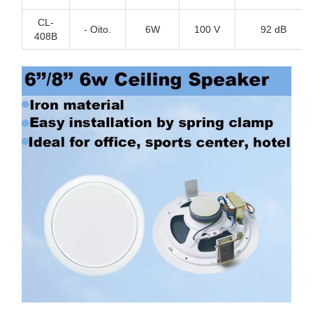
CL-
- Oito.
6W
100 V
92 dB
408B