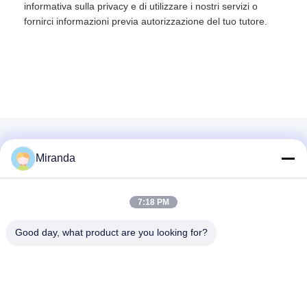
informativa sulla privacy e di utilizzare i nostri servizi o
fornirci informazioni previa autorizzazione del tuo tutore.
Miranda
Contatto rapido
7:18 PM
Indirizzo
Good day, what product are you looking for?
6° e 7° piano, edificio 5, Haifu Innovation Technology
Industry Park, città di Longtang, città di Qingyuan, provincia
del Guangdong, Cina
tel