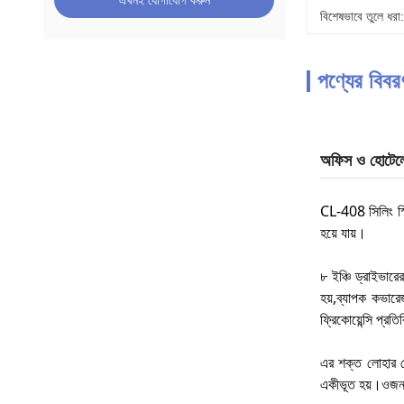
এখনই যোগাযোগ করুন
বিশেষভাবে তুলে ধরা:
পণ্যের বিবর
অফিস ও হোটেলের
CL-408 সিলিং স্প
হয়ে যায়।
৮ ইঞ্চি ড্রাইভার
হয়,ব্যাপক কভার
ফ্রিকোয়েন্সি প্র
এর শক্ত লোহার কে
একীভূত হয়।ওজন ১