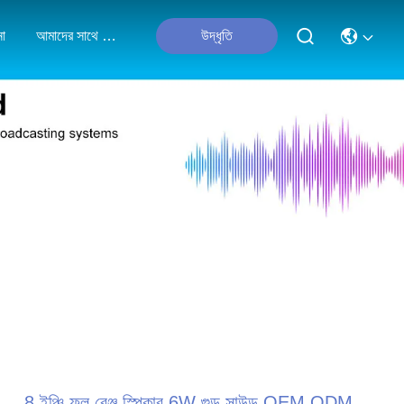
না
আমাদের সাথে যোগাযোগ করুন
উদ্ধৃতি
8 ইঞ্চি ফুল রেঞ্জ স্পিকার 6W গুড সাউন্ড OEM ODM