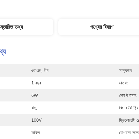
িস্তারিত তথ্য
পণ্যের বিবরণ
থ্য
গুয়াংডং, চীন
সাক্ষ্যদান:
1 বছর
মাত্রা:
6W
শেল উপাদান:
ধাতু
বিশেষ বৈশিষ্ট্য
100V
ফ্রিকোয়েন্সি র
অফিস
যোগানের ক্ষমত