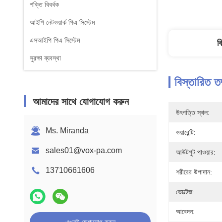
শক্তি বিবর্ধক
আইপি নেটওয়ার্ক পিএ সিস্টেম
এসআইপি পিএ সিস্টেম
ব
সুরক্ষা ব্যবস্থা
বিস্তারিত ত
আমাদের সাথে যোগাযোগ করুন
উৎপত্তি স্থল:
Ms. Miranda
ওয়ারেন্টি:
sales01@vox-pa.com
আউটপুট পাওয়ার:
13710661606
শরীরের উপাদান:
ভোল্টেজ:
আবেদন: