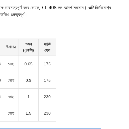
তাকে ভারসাম্যপূর্ণ করে তোলে, CL-408 হল আদর্শ সমাধান। এটি নির্ভরযোগ্য
 অডিও গুরুত্বপূর্ণ।
ওজন
মাউন্ট
)
উপাদান
((কেজি)
হোল
ি
লোহা
0.65
175
ি
লোহা
0.9
175
ি
লোহা
1
230
লোহা
1.5
230