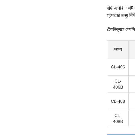
যদি আপনি একটি সা
প্রদানের জন্য নির্
টেকনিক্যাল স্পে
মডেল
CL-406
CL-
406B
CL-408
CL-
408B