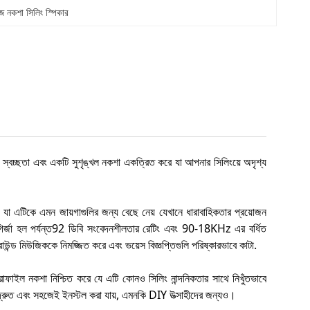
হজ নকশা সিলিং স্পিকার
স্বচ্ছতা এবং একটি সুশৃঙ্খল নকশা একত্রিত করে যা আপনার সিলিংয়ে অদৃশ্য
 যা এটিকে এমন জায়গাগুলির জন্য বেছে নেয় যেখানে ধারাবাহিকতার প্রয়োজন
গির্জা হল পর্যন্ত92 ডিবি সংবেদনশীলতার রেটিং এবং 90-18KHz এর বর্ধিত
্রাউন্ড মিউজিককে নিমজ্জিত করে এবং ভয়েস বিজ্ঞপ্তিগুলি পরিষ্কারভাবে কাটা.
ফাইল নকশা নিশ্চিত করে যে এটি কোনও সিলিং নান্দনিকতার সাথে নিখুঁতভাবে
 দ্রুত এবং সহজেই ইনস্টল করা যায়, এমনকি DIY উত্সাহীদের জন্যও।