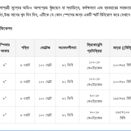
শ্রয়ী মূল্যের অডিও আপগ্রেড খুঁজছেন যা স্থায়িত্ব, কর্মক্ষমতা এবং ব্যবহারের সহজ
মিত,উচ্চ মানের শব্দ দিন দিন, এটিকে যে কোন স্পেসের জন্য একটি স্মার্ট বিনিয়োগ করে যেখানে
সিফিকেশন
স্পিকার
ফ্রিকোয়েন্সি
শক্তি
ভোল্টেজ
সংবেদনশীলতা
মাত্রা ((মিমি
আকার
প্রতিক্রিয়া
১০০-১৮
৬"
৬ ওয়াট
১০০ ভোল্ট
৯২ ডিবি
২০০×৬৫ মিম
কেএইচজেড
১০০-১৮
৬"
৬ ওয়াট
১০০ ভোল্ট
৯২ ডিবি
২০০×৯০ মিম
কেএইচজেড
৯০-১৮
৮"
৬ ওয়াট
১০০ ভোল্ট
৯২ ডিবি
২৬৫×৬৫ মিম
কেএইচজেড
৯০-১৮
২৬৫×১০৮
৮"
৬ ওয়াট
১০০ ভোল্ট
৯২ ডিবি
কেএইচজেড
মিমি