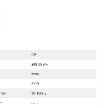
CE
265*65 মিমি
আয়রন
:
টেকসই
েসপন্স:
90-18kHz
া:
৫০০০+