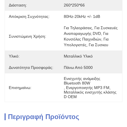
Διάσταση:
260*250*66
Απόκριση Συχνότητας:
80Hz-20kHz +/- 1dB
Για Τηλεοράσεις, Για Συσκευές 
Αναπαραγωγής DVD, Για 
Συνιστώμενη Χρήση:
Κονσόλες Παιχνιδιών, Για 
Υπολογιστές, Για Συσκευ
Υλικό:
Μεταλλικό Υλικό
Δυνατότητα Προσφοράς:
Πάνω Από 5000
Ενισχυτής ανάμειξης 
Bluetooth 80W
Επισημαίνω:
, 
Ενεργοποιητής MP3 FM
, 
Μεταλλικός ενισχυτής κλάσης 
D OEM
Περιγραφή Προϊόντος