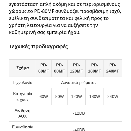
εγκατάσταση απλή ακόμη και σε περιορισμένους
χώρους.το PD-80MF συνδυάζει προσβάσιμη ισχύ,
ευέλικτη συνδεσιμότητα και φιλική προς το
χρήστη λειτουργία για να αυξήσετε την
καθημερινή σας εμπειρία ήχου.
Τεχνικές προδιαγραφές
PD-
PD-
PD-
PD-
PD-
Σχήμα
60MF
80MF
120MF
180MF
240MF
Τεχνολογία
Δυναμικό ρεύματος
Κατηγορία
60W
80W
120W
180W
240W
ισχύος
Αίσθηση
-12DB
AUX
Ευαισθησία
-40DB