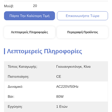
20
Μούβ:
Πάρτε Την Καλύτερη Τιμή
Επικοινωνήστε Τώρα
Λεπτομερείς Πληροφορίες
Περιγραφή Προϊόντος
Λεπτομερείς Πληροφορίες
Τόπος Καταγωγής:
Γκουανγκντόνγκ, Κίνα
Πιστοποίηση:
CE
Δυναμικό:
AC220V/50Hz
Βάτ:
80W
Εγγύηση:
1 Ετών