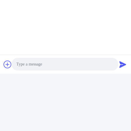
Photo
Video Call
Audio Call