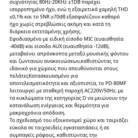
συχνότητας 80Hz·20KHz ±1DB παρέχει
ισορροπημένο ήχο, ενώ η εξαιρετικά χαμηλή THD
≤0,1% και το SNR ≥70dB εξασφαλίζουν καθαρό
ήχο χωρίς στρεβλώσεις ακόμη και κατά τη
διάρκεια εκτεταμένης χρήσης.
Εφοδιασμένο με ειδική είσοδο MIC (ευαισθησία
-40dB) και είσοδο AUX (ευαισθησία -12dB),
μεταβαίνει απρόσκοπτα μεταξύ μουσικής φόντου
και ζωντανών ανακοινώσεων,καθιστώντας το
ιδανικό για χώρους που απευθύνονται στους
πελάτεςΚατασκευασμένο για
αποτελεσματικότητα και αξιοπιστία, το PD-80MF
λειτουργεί με σταθερή παροχή AC220V/50Hz, με
τα κυκλώματα της κατηγορίας D να μειώνουν την
κατανάλωση ενέργειας και θερμότητα για
μακροχρόνια απόδοση.
Το σχεδιασμό του εξοικονομεί χώρο και ταιριάζει
εύκολα σε τοιχοειδείς εγκαταστάσεις ή σε
συμπαγείς ράφους, καθιστώντας την