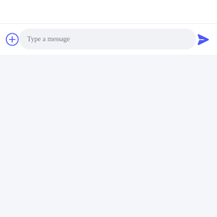
Photo
Video Call
Audio Call