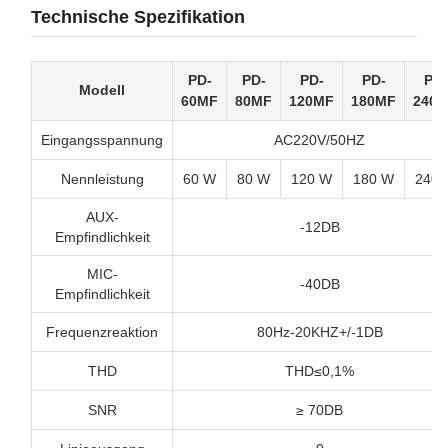
Technische Spezifikation
PD-
PD-
PD-
PD-
PD-
Modell
60MF
80MF
120MF
180MF
240
Eingangsspannung
AC220V/50HZ
Nennleistung
60 W
80 W
120 W
180 W
240 
AUX-
-12DB
Empfindlichkeit
MIC-
-40DB
Empfindlichkeit
Frequenzreaktion
80Hz-20KHZ+/-1DB
THD
THD≤0,1%
SNR
≥ 70DB