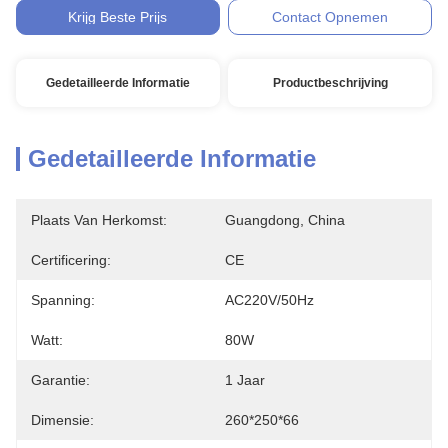
Krijg Beste Prijs
Contact Opnemen
Gedetailleerde Informatie
Productbeschrijving
Gedetailleerde Informatie
Plaats Van Herkomst:
Guangdong, China
Certificering:
CE
Spanning:
AC220V/50Hz
Watt:
80W
Garantie:
1 Jaar
Dimensie:
260*250*66