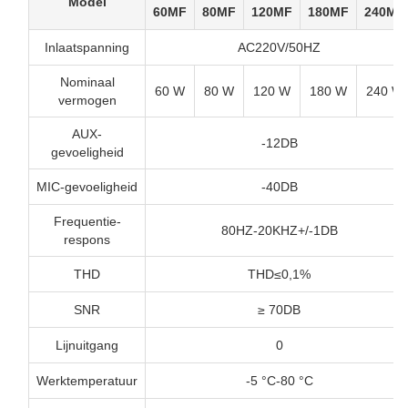
Model
60MF
80MF
120MF
180MF
240MF
Inlaatspanning
AC220V/50HZ
Nominaal
60 W
80 W
120 W
180 W
240 W
vermogen
AUX-
-12DB
gevoeligheid
MIC-gevoeligheid
-40DB
Frequentie-
80HZ-20KHZ+/-1DB
respons
THD
THD≤0,1%
SNR
≥ 70DB
Lijnuitgang
0
Werktemperatuur
-5 °C-80 °C