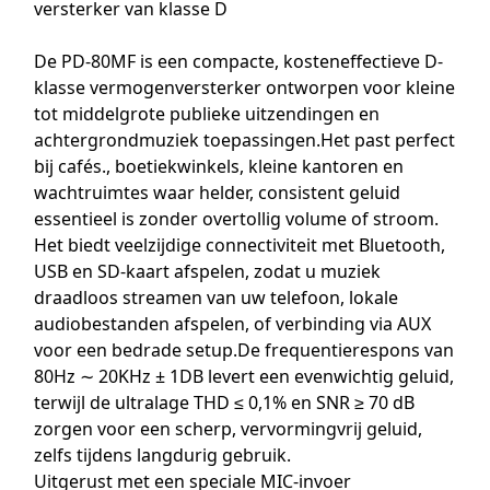
versterker van klasse D
De PD-80MF is een compacte, kosteneffectieve D-
klasse vermogenversterker ontworpen voor kleine
tot middelgrote publieke uitzendingen en
achtergrondmuziek toepassingen.Het past perfect
bij cafés., boetiekwinkels, kleine kantoren en
wachtruimtes waar helder, consistent geluid
essentieel is zonder overtollig volume of stroom.
Het biedt veelzijdige connectiviteit met Bluetooth,
USB en SD-kaart afspelen, zodat u muziek
draadloos streamen van uw telefoon, lokale
audiobestanden afspelen, of verbinding via AUX
voor een bedrade setup.De frequentierespons van
80Hz ∼ 20KHz ± 1DB levert een evenwichtig geluid,
terwijl de ultralage THD ≤ 0,1% en SNR ≥ 70 dB
zorgen voor een scherp, vervormingvrij geluid,
zelfs tijdens langdurig gebruik.
Uitgerust met een speciale MIC-invoer