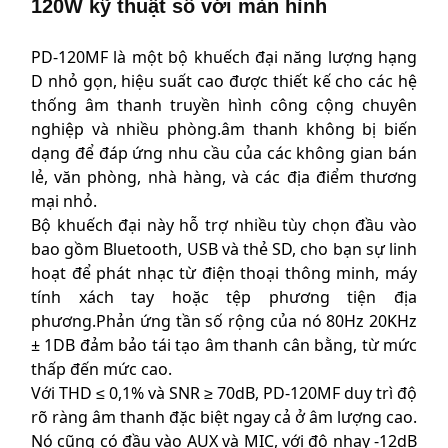
120W kỹ thuật số với màn hình
PD-120MF là một bộ khuếch đại năng lượng hạng
D nhỏ gọn, hiệu suất cao được thiết kế cho các hệ
thống âm thanh truyền hình công cộng chuyên
nghiệp và nhiều phòng.âm thanh không bị biến
dạng để đáp ứng nhu cầu của các không gian bán
lẻ, văn phòng, nhà hàng, và các địa điểm thương
mại nhỏ.
Bộ khuếch đại này hỗ trợ nhiều tùy chọn đầu vào
bao gồm Bluetooth, USB và thẻ SD, cho bạn sự linh
hoạt để phát nhạc từ điện thoại thông minh, máy
tính xách tay hoặc tệp phương tiện địa
phương.Phản ứng tần số rộng của nó 80Hz 20KHz
± 1DB đảm bảo tái tạo âm thanh cân bằng, từ mức
thấp đến mức cao.
Với THD ≤ 0,1% và SNR ≥ 70dB, PD-120MF duy trì độ
rõ ràng âm thanh đặc biệt ngay cả ở âm lượng cao.
Nó cũng có đầu vào AUX và MIC, với độ nhạy -12dB