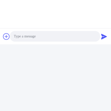
Photo
Video Call
Audio Call