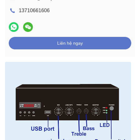
13710661606
Liên hệ ngay