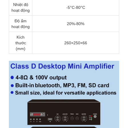
Nhiệt độ
-5°C-80°C
hoạt động
Độ ẩm
20%-80%
hoạt động
Kích
thước
260×250×66
(mm)