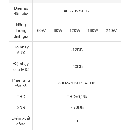
Điện áp
AC220V/50HZ
đầu vào
Năng
lượng
60W
80W
120W
180W
240W
định giá
Độ nhạy
-12DB
AUX
Độ nhạy
-40DB
của MIC
Phản ứng
80HZ-20KHZ+/-1DB
tần số
THD
THD≤0,1%
SNR
≥ 70DB
Điểm xuất
0
dòng