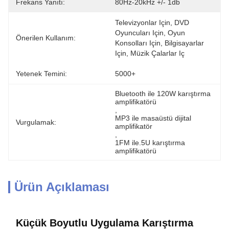
Frekans Yanıtı:
80Hz-20kHz +/- 1db
Televizyonlar Için, DVD 
Oyuncuları Için, Oyun 
Önerilen Kullanım:
Konsolları Için, Bilgisayarlar 
Için, Müzik Çalarlar Iç
Yetenek Temini:
5000+
Bluetooth ile 120W karıştırma 
amplifikatörü
, 
MP3 ile masaüstü dijital 
Vurgulamak:
amplifikatör
, 
1FM ile.5U karıştırma 
amplifikatörü
Ürün Açıklaması
Küçük Boyutlu Uygulama Karıştırma