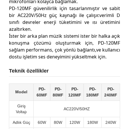
mikrofonları kolayca bağlamak.
PD-120MF güvenilirlik için tasarlanmıştır ve sabit
bir AC220V/50Hz güç kaynağı ile çalışır.verimli D
sınıfı devreler enerji tüketimini ve ısı üretimini
azaltırken.
İster bir arka plan müzik sistemi ister bir halka açık
konuşma çözümü oluşturmak için, PD-120MF
sağlam performans, çok yönlü bağlantı,ve kullanıcı
dostu işletim ses deneyimini yükseltmek için.
Teknik özellikler
PD-
PD-
PD-
PD-
PD-
Model
60MF
80MF
120MF
180MF
240MF
Giriş
AC220V/50HZ
Voltajı
Adlık Güç
60W
80W
120W
180W
240W