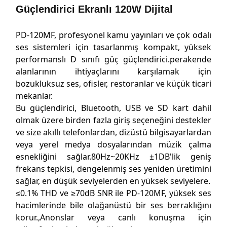
Güçlendirici Ekranlı 120W Dijital
PD-120MF, profesyonel kamu yayınları ve çok odalı
ses sistemleri için tasarlanmış kompakt, yüksek
performanslı D sınıfı güç güçlendirici.perakende
alanlarının ihtiyaçlarını karşılamak için
bozukluksuz ses, ofisler, restoranlar ve küçük ticari
mekanlar.
Bu güçlendirici, Bluetooth, USB ve SD kart dahil
olmak üzere birden fazla giriş seçeneğini destekler
ve size akıllı telefonlardan, dizüstü bilgisayarlardan
veya yerel medya dosyalarından müzik çalma
esnekliğini sağlar.80Hz~20KHz ±1DB'lik geniş
frekans tepkisi, dengelenmiş ses yeniden üretimini
sağlar, en düşük seviyelerden en yüksek seviyelere.
≤0.1% THD ve ≥70dB SNR ile PD-120MF, yüksek ses
hacimlerinde bile olağanüstü bir ses berraklığını
korur.,Anonslar veya canlı konuşma için