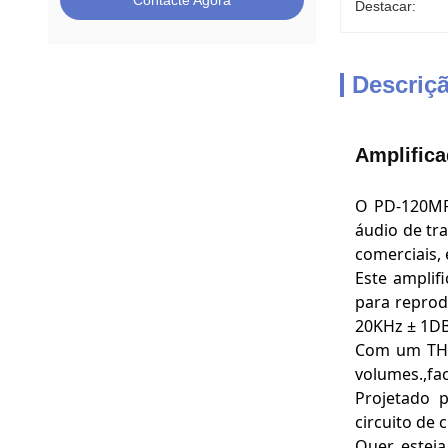
Contacte Agora
Destacar:
Descriç
Amplifica
O PD-120MF
áudio de tr
comerciais, 
Este amplif
para reprod
20KHz ± 1DB 
Com um THD
volumes.,fac
Projetado 
circuito de 
Quer estej