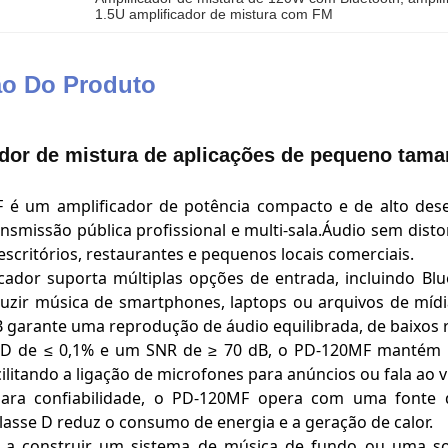
1.5U amplificador de mistura com FM
ão Do Produto
dor de mistura de aplicações de pequeno tama
 é um amplificador de potência compacto e de alto des
ansmissão pública profissional e multi-sala.Áudio sem dist
escritórios, restaurantes e pequenos locais comerciais.
icador suporta múltiplas opções de entrada, incluindo Blu
uzir música de smartphones, laptops ou arquivos de mídi
garante uma reprodução de áudio equilibrada, de baixos ri
 de ≤ 0,1% e um SNR de ≥ 70 dB, o PD-120MF mantém u
ilitando a ligação de microfones para anúncios ou fala ao v
para confiabilidade, o PD-120MF opera com uma fonte 
classe D reduz o consumo de energia e a geração de calor.
a a construir um sistema de música de fundo ou uma so