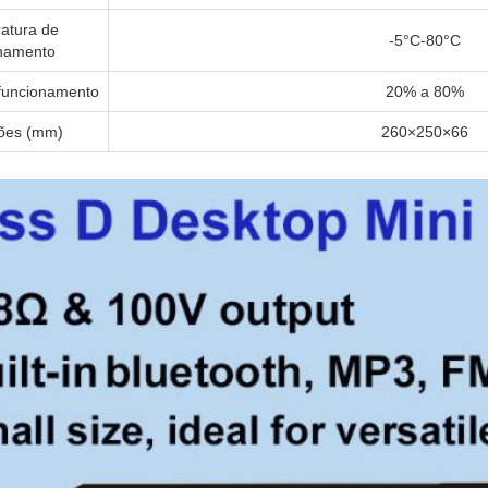
atura de
-5°C-80°C
namento
funcionamento
20% a 80%
ões (mm)
260×250×66