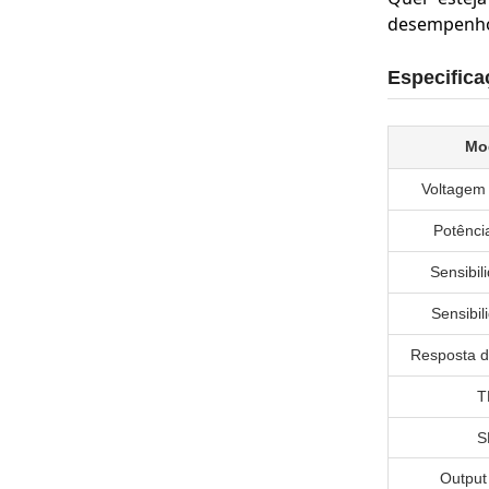
desempenho r
Especifica
Mo
Voltagem
Potênci
Sensibi
Sensibi
Resposta d
T
S
Output