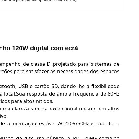
nho 120W digital com ecrã
empenho de classe D projetado para sistemas de
orções para satisfazer as necessidades dos espaços
etooth, USB e cartão SD, dando-lhe a flexibilidade
a local.Sua resposta de ampla frequência de 80Hz
cos para altos nítidos.
ma clareza sonora excepcional mesmo em altos
ivo.
de alimentação estável AC220V/50Hz.enquanto o
lução de discurso público, o PD-120MF combina