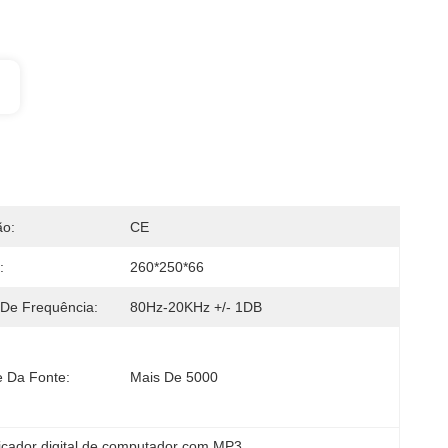
ão:
CE
:
260*250*66
De Frequência:
80Hz-20KHz +/- 1DB
e Da Fonte:
Mais De 5000
ficador digital de computador com MP3
, 