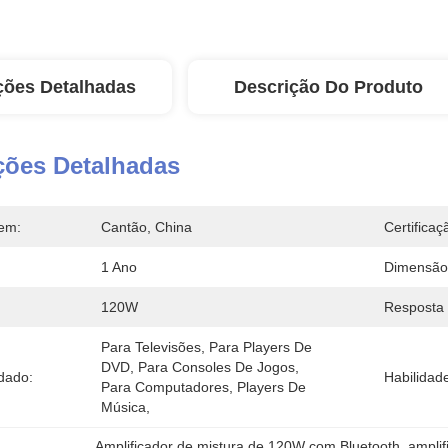
ções Detalhadas
Descrição Do Produto
ções Detalhadas
em:
Cantão, China
Certificaç
1 Ano
Dimensão
120W
Resposta 
Para Televisões, Para Players De 
DVD, Para Consoles De Jogos, 
dado:
Habilidad
Para Computadores, Players De 
Música, 
Amplificador de mistura de 120W com Bluetooth
, 
ampli