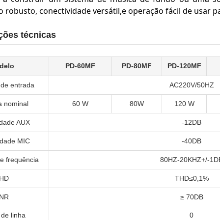
obusto, conectividade versátil,e operação fácil de usar pa
ções técnicas
delo
PD-60MF
PD-80MF
PD-120MF
 de entrada
AC220V/50HZ
a nominal
60 W
80W
120 W
lidade AUX
-12DB
lidade MIC
-40DB
e frequência
80HZ-20KHZ+/-1D
HD
THD≤0,1%
NR
≥ 70DB
 de linha
0