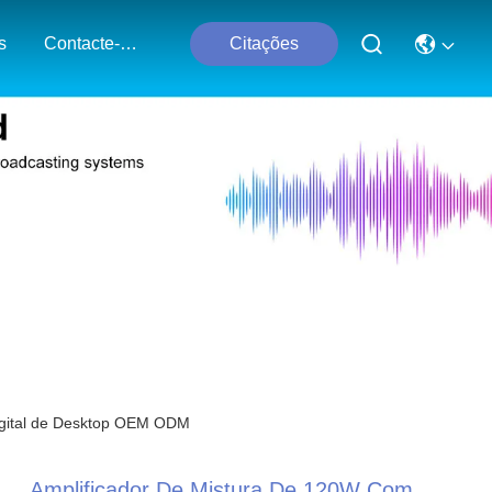
s
Contacte-Nos
Citações
Digital de Desktop OEM ODM
Amplificador De Mistura De 120W Com