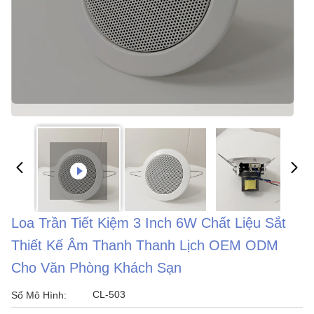
Loa Trần Tiết Kiệm 3 Inch 6W Chất Liệu Sắt
Thiết Kế Âm Thanh Thanh Lịch OEM ODM
Cho Văn Phòng Khách Sạn
CL-503
Số Mô Hình: