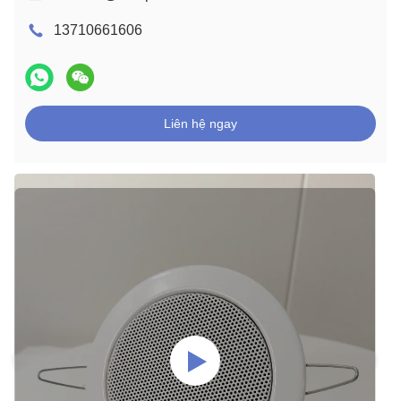
13710661606
Liên hệ ngay