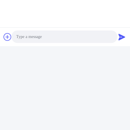
Photo
Video Call
Audio Call