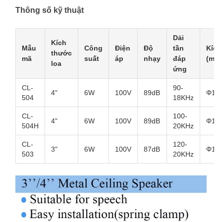
Thông số kỹ thuật
Dải
Kích
Mẫu
Công
Điện
Độ
tần
Kích
thước
mã
suất
áp
nhạy
đáp
(mm
loa
ứng
CL-
90-
4"
6W
100V
89dB
Φ13
504
18KHz
CL-
100-
4"
6W
100V
89dB
Φ13
504H
20KHz
CL-
120-
3"
6W
100V
87dB
Φ10
503
20KHz