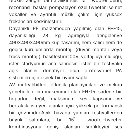
tepkisi zengin, tam aralıklı ses: 15 ′′ woofer derin,
rezonanslı basları pompalayor, özel tweeter ise net
vokaller ve ayrıntılı müzik çalımı için yüksek
frekansları keskinleştirir.
Dayanıklı PP malzemeden yapılmış olan FH-15,
dayanıklılığı 28 kg ağırlığıyla dengeler.ve
490×490×490mm küp tasarımı, hem kalıcı hem de
geçici kurulumlarda montajı (duvar montajı veya
truss montajı) basitleştirir100V voltaj uyumluluğu,
ister stadyumun ana sahnesini ister bir festivalin
açık alanını donatıyor olun profesyonel PA
sistemleri için esnek bir uyum sağlar.
AV müteahhitleri, etkinlik planlayıcıları ve mekan
yöneticileri için mükemmel olan FH-15, sadece bir
hoparlör değil, maksimum ses kapsamı ve
berraklık isteyen alanlar için yüksek performanslı
bir çözümdür.Açık havada yapılan festivallerden
büyük salonlara, bu 15 ̊ woofer-tweeter
kombinasyonu geniş alanları sürükleyici ses