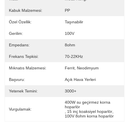
Kabuk Malzemesi:
PP
Özel Özellik:
Taşınabilir
Gerilim:
100V
Empedans:
8ohm
Frekans Tepkisi:
70-22KHz
Mıknatıs Malzemesi:
Ferrit, Neodimyum
Başvuru:
Açık Hava Yerleri
Yetenek Temini:
3000+
400W su geçirmez korna 
hoparlör
Vurgulamak:
, 
15 inç koaksiyel hoparlör
, 
100V 8ohm korna hoparlör