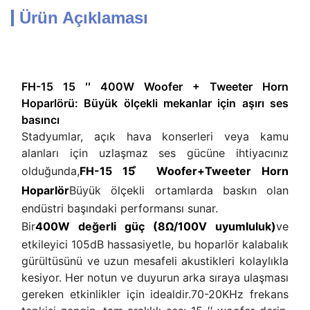
Ürün Açıklaması
FH-15 15 ′′ 400W Woofer + Tweeter Horn
Hoparlörü: Büyük ölçekli mekanlar için aşırı ses
basıncı
Stadyumlar, açık hava konserleri veya kamu
alanları için uzlaşmaz ses gücüne ihtiyacınız
olduğunda,
FH-15 15 ̊ Woofer+Tweeter Horn
Hoparlör
Büyük ölçekli ortamlarda baskın olan
endüstri başındaki performansı sunar.
Bir
400W değerli güç (8Ω/100V uyumluluk)
ve
etkileyici 105dB hassasiyetle, bu hoparlör kalabalık
gürültüsünü ve uzun mesafeli akustikleri kolaylıkla
kesiyor. Her notun ve duyurun arka sıraya ulaşması
gereken etkinlikler için idealdir.70-20KHz frekans