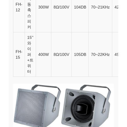
FH-
동
300W
8Ω/100V
104DB
70~21KHz
420*4
12
축
스
피
커
15''
와
이
FH-
퍼
400W
8Ω/100V
105DB
70~22KHz
490*4
15
+트
위
터