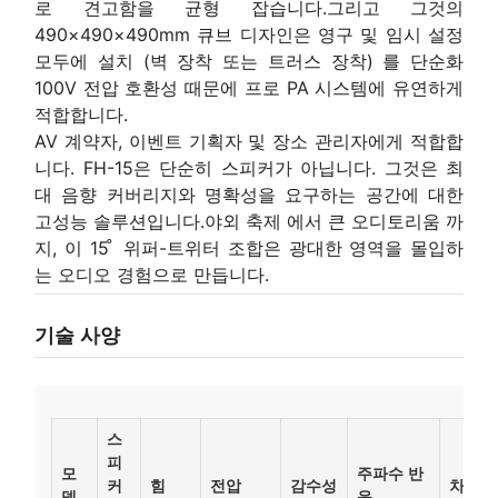
로 견고함을 균형 잡습니다.그리고 그것의
490×490×490mm 큐브 디자인은 영구 및 임시 설정
모두에 설치 (벽 장착 또는 트러스 장착) 를 단순화
100V 전압 호환성 때문에 프로 PA 시스템에 유연하게
적합합니다.
AV 계약자, 이벤트 기획자 및 장소 관리자에게 적합합
니다. FH-15은 단순히 스피커가 아닙니다. 그것은 최
대 음향 커버리지와 명확성을 요구하는 공간에 대한
고성능 솔루션입니다.야외 축제 에서 큰 오디토리움 까
지, 이 15 ̊ 위퍼-트위터 조합은 광대한 영역을 몰입하
는 오디오 경험으로 만듭니다.
기술 사양
스
피
모
주파수 반
커
힘
전압
감수성
차원 (
델
응