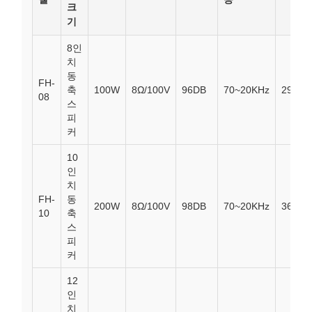
크
기
8인
치
동
FH-
축
100W
8Ω/100V
96DB
70~20KHz
295*2
08
스
피
커
10
인
치
FH-
동
200W
8Ω/100V
98DB
70~20KHz
360*3
10
축
스
피
커
12
인
치