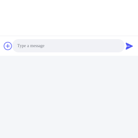
Photo
Video Call
Audio Call