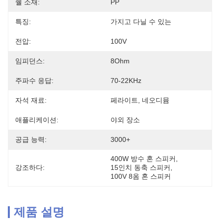
쉘 소재:
PP
특징:
가지고 다닐 수 있는
전압:
100V
임피던스:
8Ohm
주파수 응답:
70-22KHz
자석 재료:
페라이트, 네오디뮴
애플리케이션:
야외 장소
공급 능력:
3000+
400W 방수 혼 스피커
, 
강조하다:
15인치 동축 스피커
, 
100V 8옴 혼 스피커
제품 설명