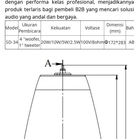
dengan performa kelas profesional, menjadikannya
produk terlaris bagi pembeli B2B yang mencari solusi
audio yang andal dan bergaya.
Ukuran
Dimensi
Model
Kekuatan
Voltase
Baha
Pembicara
(mm)
4 ''woofer,
Φ
SD-34
20W/10W/5W/2.5W
100V/8ohm
ABS
172*283
1'' tweeter