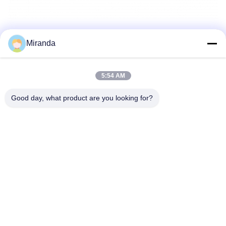
Miranda
Tag:
Speaker Liontin Komersial
5:54 AM
Speaker Luar Gantung
Good day, what product are you looking for?
Speaker Gantungan Gantung
Kontak Cepat
Alamat
Lantai 6 dan 7, Bangunan 5, Haifu Innovation Technology
Industry Park Kota Longtang, Kota Qingyuan, Provinsi