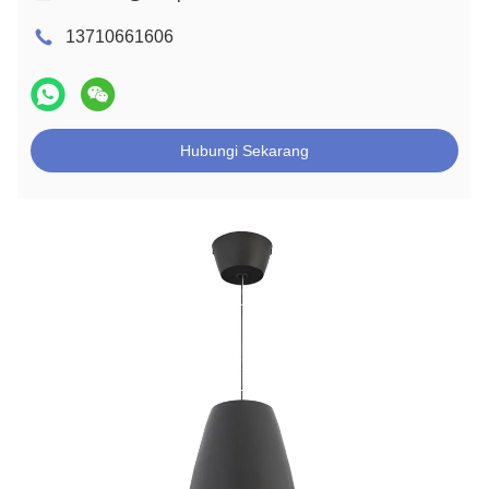
13710661606
Hubungi Sekarang