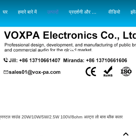
घर
हमारे बारे में
उत्पादों
प्रदर्शनी और बाजार मानचित्र
वीडियो
इवे
उत्पाद विवरण
्पीकर क्रिस्टल साउंड 20W/10W/5W/2.5W 100V/8ohm अल्ट्रा लो बास ब्लैक कलर