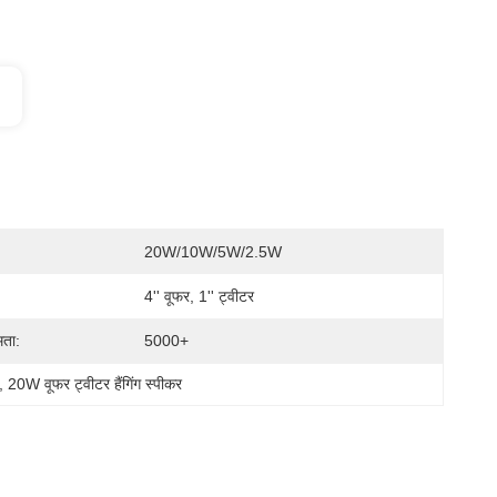
20W/10W/5W/2.5W
4'' वूफर, 1'' ट्वीटर
मता:
5000+
, 
20W वूफर ट्वीटर हैंगिंग स्पीकर