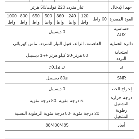
جهد الإدخال
تيار متردد 220 فولت/50 هرتز
1000
800
650
500
360
240
120
القوة المقدرة
60 واط
واط
واط
واط
واط
واط
واط
واط
حساسية
0 ديسيبل
AUX
دائرة الحماية
العاصمة، الزائد، فتيل التيار المتردد، ماس كهربائى
استجابة
80 هرتز-20 كيلو هرتز +/-1 ديسيبل
التردد
ثد
ثد ≥0.1٪
SNR
≥80 ديسيبل
إخراج الخط
0 ديسيبل
درجة حرارة
-5 درجة مئوية -80 درجة مئوية
التشغيل
رطوبة
20 درجة مئوية -80 درجة مئوية الرطوبة النسبية
التشغيل
أبعاد
485*400*88