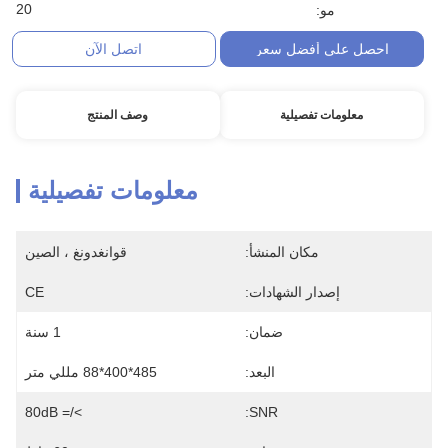
20
مو:
احصل على أفضل سعر
اتصل الآن
معلومات تفصيلية
وصف المنتج
معلومات تفصيلية
مكان المنشأ:
قوانغدونغ ، الصين
إصدار الشهادات:
CE
ضمان:
1 سنة
البعد:
485*400*88 مللي متر
>/= 80dB
SNR: