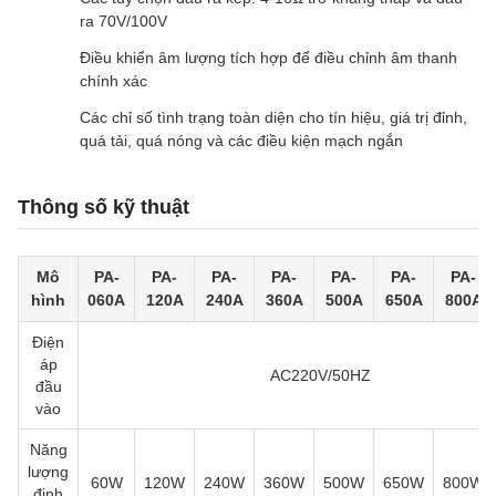
ra 70V/100V
Điều khiển âm lượng tích hợp để điều chỉnh âm thanh
chính xác
Các chỉ số tình trạng toàn diện cho tín hiệu, giá trị đỉnh,
quá tải, quá nóng và các điều kiện mạch ngắn
Thông số kỹ thuật
Mô
PA-
PA-
PA-
PA-
PA-
PA-
PA-
hình
060A
120A
240A
360A
500A
650A
800A
Điện
áp
AC220V/50HZ
đầu
vào
Năng
lượng
60W
120W
240W
360W
500W
650W
800W
định