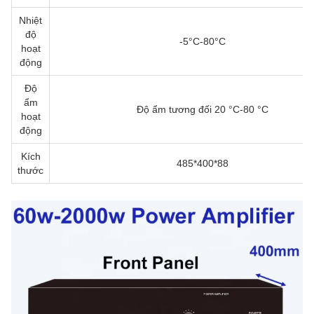
Nhiệt
độ
-5°C-80°C
hoạt
động
Độ
ẩm
Độ ẩm tương đối 20 °C-80 °C
hoạt
động
Kích
485*400*88
thước