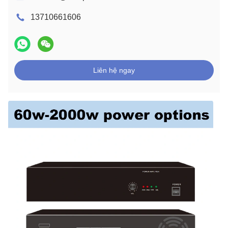
13710661606
Liên hệ ngay