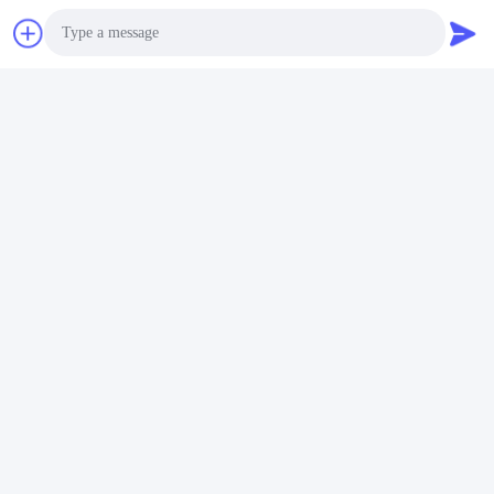
Photo
Video Call
Audio Call