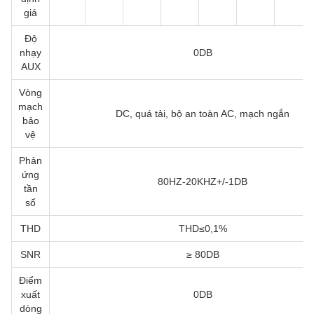
giá
Độ
nhạy
0DB
AUX
Vòng
mạch
DC, quá tải, bộ an toàn AC, mạch ngắn
bảo
vệ
Phản
ứng
80HZ-20KHZ+/-1DB
tần
số
THD
THD≤0,1%
SNR
≥ 80DB
Điểm
xuất
0DB
dòng