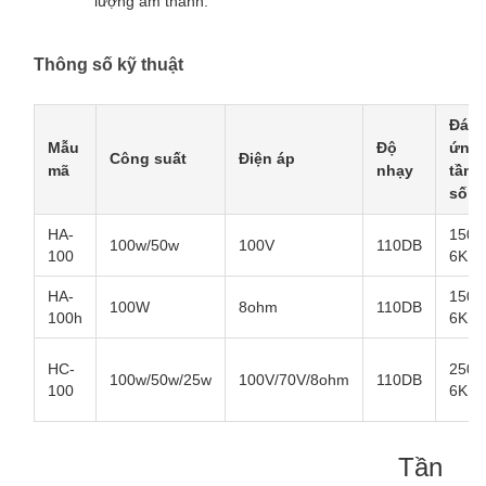
lượng âm thanh.
Thông số kỹ thuật
Đáp
Mẫu
Độ
ứng
Công suất
Điện áp
mã
nhạy
tần
số
HA-
150-
100w/50w
100V
110DB
100
6KHz
HA-
150-
100W
8ohm
110DB
100h
6KHz
HC-
250-
100w/50w/25w
100V/70V/8ohm
110DB
100
6KHz
Tần