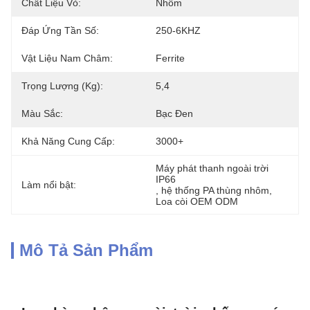
Chất Liệu Vỏ:
Nhôm
Đáp Ứng Tần Số:
250-6KHZ
Vật Liệu Nam Châm:
Ferrite
Trọng Lượng (kg):
5,4
Màu Sắc:
Bạc Đen
Khả Năng Cung Cấp:
3000+
Máy phát thanh ngoài trời 
IP66
Làm nổi bật:
, 
hệ thống PA thùng nhôm
, 
Loa còi OEM ODM
Mô Tả Sản Phẩm